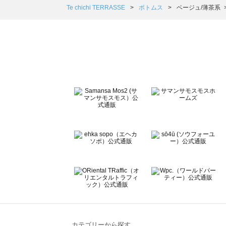
Samansa Mos2 Lagom（サマンサモスモス ラーゴム）
Te chichi TERRASSE
ボトムス
ベージュ/薄茶系
ehka sopo（エヘカソポ）のボトムス一覧
sō4ū（ソウフォーユー）のボトムス一覧
Te chichi（テチチ）のボトムス一覧
Te chichi CLASSIC（テチチ クラシック）のボトムス一覧
Te chichi TERRASSE（テチチ テラス）のボトムス一覧
Lugnoncure（ルノンキュール）のボトムス一覧
BETTY'S BLUE（べティーズブルー）のボトムス一覧
Wpc.（ワールドパーティー）のボトムス一覧
カテゴリーから探す