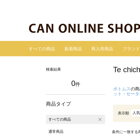
すべての商品
新着商品
再入荷商品
ブランド
Te c
検索結果
0
件
ボトムス
の商
ット・セータ
商品タイプ
人気
表示順
すべての商品
通常商品
条件に一致する