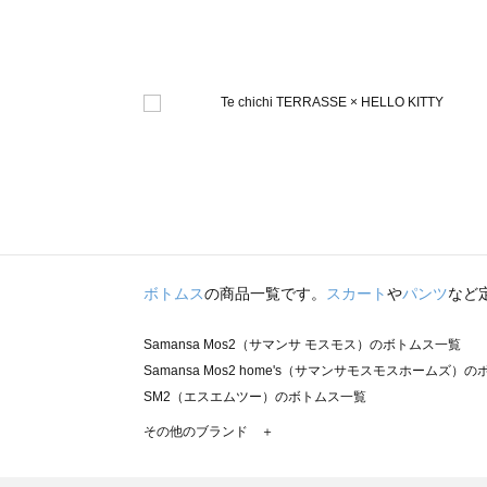
ボトムス
の商品一覧です。
スカート
や
パンツ
など
Samansa Mos2（サマンサ モスモス）のボトムス一覧
Samansa Mos2 home's（サマンサモスモスホームズ）
SM2（エスエムツー）のボトムス一覧
TSUHARU by Samansa Mos2（ツハルバイサマンサ
その他のブランド ＋
sm2rhythm（サマンサモスモス リズム）のボトムス一覧
Samansa Mos2 blue（サマンサモスモス ブルー）のボ