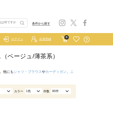
条件から探す
0
ログイン
会員登録
トムス（ベージュ/薄茶系）
。他にも
シャツ・ブラウス
や
カーディガン
、
ニ
1色
80件
カラー
件数