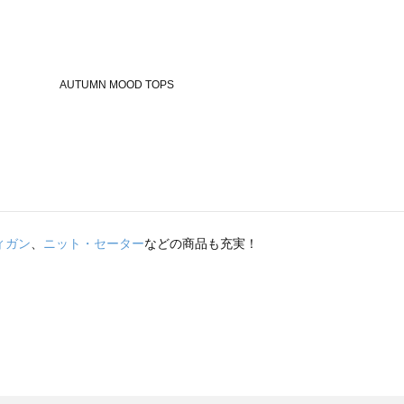
ィガン
、
ニット・セーター
などの商品も充実！