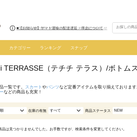
■【お知らせ】ヤマト運輸の配送遅延・停止について
カテゴリー
ランキング
スナップ
hichi TERRASSE（テチチ テラス）/ボ
品一覧です。
スカート
や
パンツ
など定番アイテムを取り揃えております
ー
などの商品も充実！
順
すべて
NEW
在庫の有無
商品ステータス
商品は見つかりませんでした。お手数ですが、検索条件を変更してください。