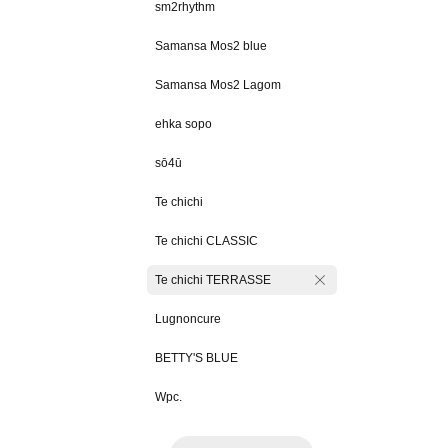
sm2rhythm
Samansa Mos2 blue
Samansa Mos2 Lagom
ehka sopo
sō4ū
Te chichi
Te chichi CLASSIC
Te chichi TERRASSE
Lugnoncure
BETTY'S BLUE
Wpc.