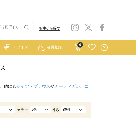
条件から探す
0
ログイン
会員登録
ムス
。他にも
シャツ・ブラウス
や
カーディガン
、
ニ
1色
80件
カラー
件数