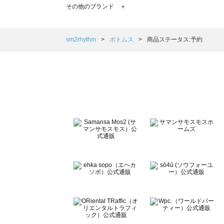
TSUHARU by Samansa Mos2（ツハルバイサマンサ
その他のブランド ＋
sm2rhythm（サマンサモスモス リズム）のボトムス一覧
Samansa Mos2 blue（サマンサモスモス ブルー）のボ
Samansa Mos2 Lagom（サマンサモスモス ラーゴム）
sm2rhythm
ボトムス
商品ステータス:予約
ehka sopo（エヘカソポ）のボトムス一覧
sō4ū（ソウフォーユー）のボトムス一覧
Te chichi（テチチ）のボトムス一覧
Te chichi CLASSIC（テチチ クラシック）のボトムス一覧
Te chichi TERRASSE（テチチ テラス）のボトムス一覧
Lugnoncure（ルノンキュール）のボトムス一覧
BETTY'S BLUE（べティーズブルー）のボトムス一覧
Wpc.（ワールドパーティー）のボトムス一覧