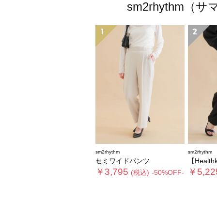
sm2rhyth
1
2
sm2rhythm
sm2rhythm
セミワイドパンツ
【Health
￥3,795
￥5,22
(税込)
-50%OFF-