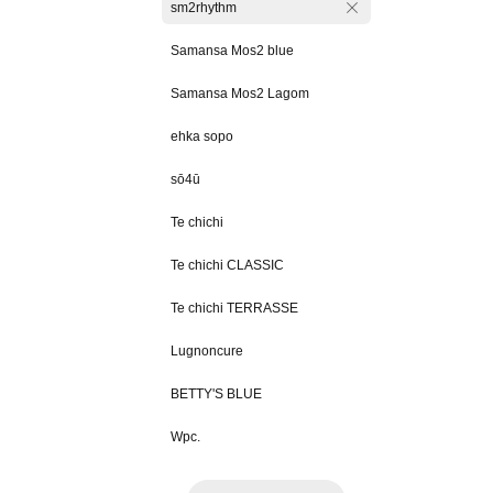
sm2rhythm
Samansa Mos2 blue
Samansa Mos2 Lagom
ehka sopo
sō4ū
Te chichi
Te chichi CLASSIC
Te chichi TERRASSE
Lugnoncure
BETTY'S BLUE
Wpc.