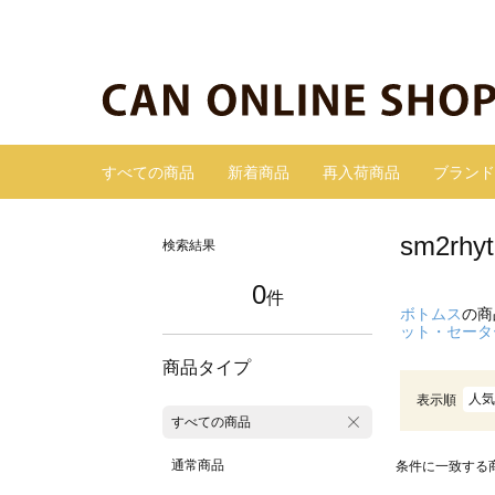
すべての商品
新着商品
再入荷商品
ブランド
sm2r
検索結果
0
件
ボトムス
の商
ット・セータ
商品タイプ
人気
表示順
すべての商品
通常商品
条件に一致する