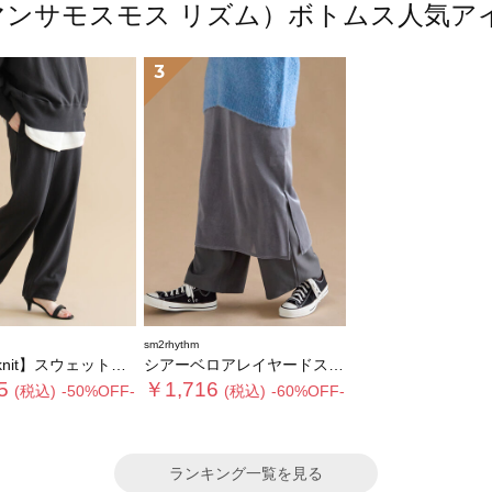
m（サマンサモスモス リズム）ボトムス人気
3
sm2rhythm
knit】スウェットパンツ
シアーベロアレイヤードスカート
5
￥1,716
(税込)
-50%OFF-
(税込)
-60%OFF-
ランキング一覧を見る