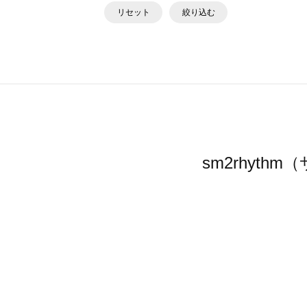
リセット
絞り込む
sm2rhyt