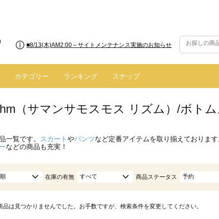
■8/13(木)AM2:00～サイトメンテナンス実施のお知らせ
カテゴリー
ランキング
スナップ
hythm（サマンサモスモス リズム）/ボト
品一覧です。
スカート
や
パンツ
など定番アイテムを取り揃えております
ー
などの商品も充実！
順
すべて
予約
在庫の有無
商品ステータス
商品は見つかりませんでした。お手数ですが、検索条件を変更してください。