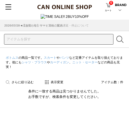
0
BRAND
カート
2026/07/29 ■【お知らせ】ヤマト運輸の配送遅延・停止について
2026/03/18 ■店舗受け取りサービスのご案内
ボトムス
の商品一覧です。
スカート
や
パンツ
など定番アイテムを取り揃えておりま
す。他にも
シャツ・ブラウス
や
カーディガン
、
ニット・セーター
などの商品も充
実！
さらに絞り込む
表示変更
アイテム数：
件
条件に一致する商品は見つかりませんでした。
お手数ですが、検索条件を変更してください。