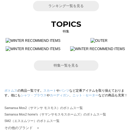
ランキング一覧を見る
TOPICS
特集
特集一覧を見る
ボトムス
の商品一覧です。
スカート
や
パンツ
など定番アイテムを取り揃えておりま
す。他にも
シャツ・ブラウス
や
カーディガン
、
ニット・セーター
などの商品も充実！
Samansa Mos2（サマンサ モスモス）のボトムス一覧
Samansa Mos2 home's（サマンサモスモスホームズ）のボトムス一覧
SM2（エスエムツー）のボトムス一覧
TSUHARU by Samansa Mos2（ツハルバイサマンサモスモス）のボトムス一覧
その他のブランド ＋