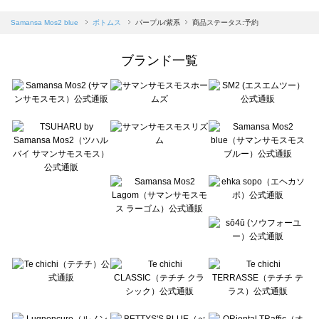
sm2rhythm（サマンサモスモス リズム）のボトムス一覧
Samansa Mos2 blue（サマンサモスモス ブルー）のボトムス一覧
Samansa Mos2 blue
ボトムス
パープル/紫系
商品ステータス:予約
Samansa Mos2 Lagom（サマンサモスモス ラーゴム）のボトムス一覧
ehka sopo（エヘカソポ）のボトムス一覧
ブランド一覧
sō4ū（ソウフォーユー）のボトムス一覧
Te chichi（テチチ）のボトムス一覧
Te chichi CLASSIC（テチチ クラシック）のボトムス一覧
Te chichi TERRASSE（テチチ テラス）のボトムス一覧
Lugnoncure（ルノンキュール）のボトムス一覧
BETTY'S BLUE（べティーズブルー）のボトムス一覧
Wpc.（ワールドパーティー）のボトムス一覧