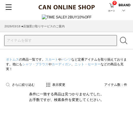
0
BRAND
カート
2026/03/18 ■店舗受け取りサービスのご案内
ボトムス
の商品一覧です。
スカート
や
パンツ
など定番アイテムを取り揃えておりま
す。他にも
シャツ・ブラウス
や
カーディガン
、
ニット・セーター
などの商品も充
実！
さらに絞り込む
表示変更
アイテム数：
件
条件に一致する商品は見つかりませんでした。
お手数ですが、検索条件を変更してください。