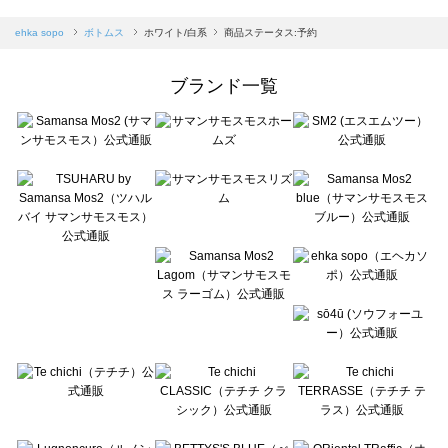
sm2rhythm（サマンサモスモス リズム）のボトムス一覧
Samansa Mos2 blue（サマンサモスモス ブルー）のボトムス一覧
ehka sopo
ボトムス
ホワイト/白系
商品ステータス:予約
Samansa Mos2 Lagom（サマンサモスモス ラーゴム）のボトムス一覧
ehka sopo（エヘカソポ）のボトムス一覧
ブランド一覧
sō4ū（ソウフォーユー）のボトムス一覧
Te chichi（テチチ）のボトムス一覧
Te chichi CLASSIC（テチチ クラシック）のボトムス一覧
Te chichi TERRASSE（テチチ テラス）のボトムス一覧
Lugnoncure（ルノンキュール）のボトムス一覧
BETTY'S BLUE（べティーズブルー）のボトムス一覧
Wpc.（ワールドパーティー）のボトムス一覧