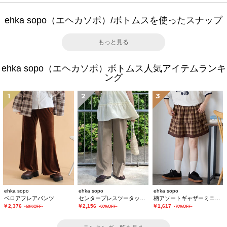
ehka sopo（エヘカソポ）/ボトムスを使ったスナップ
もっと見る
ehka sopo（エヘカソポ）ボトムス人気アイテムランキ
ング
1
2
3
ehka sopo
ehka sopo
ehka sopo
ベロアフレアパンツ
センタープレスツータックスラックス
柄アソートギャザーミニスカート
￥2,376
￥2,156
￥1,617
-60%OFF-
-60%OFF-
-70%OFF-