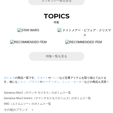
ランキング一覧を見る
TOPICS
特集
特集一覧を見る
ボトムス
の商品一覧です。
スカート
や
パンツ
など定番アイテムを取り揃えておりま
す。他にも
シャツ・ブラウス
や
カーディガン
、
ニット・セーター
などの商品も充実！
Samansa Mos2（サマンサ モスモス）のボトムス一覧
Samansa Mos2 home's（サマンサモスモスホームズ）のボトムス一覧
SM2（エスエムツー）のボトムス一覧
TSUHARU by Samansa Mos2（ツハルバイサマンサモスモス）のボトムス一覧
その他のブランド ＋