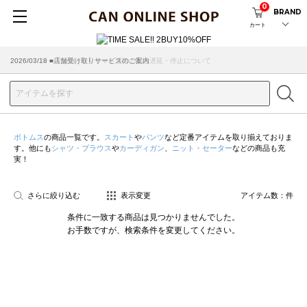
0
BRAND
カート
2026/07/29 ■【お知らせ】ヤマト運輸の配送遅延・停止について
2026/03/18 ■店舗受け取りサービスのご案内
ボトムス
の商品一覧です。
スカート
や
パンツ
など定番アイテムを取り揃えておりま
す。他にも
シャツ・ブラウス
や
カーディガン
、
ニット・セーター
などの商品も充
実！
さらに絞り込む
表示変更
アイテム数：
件
条件に一致する商品は見つかりませんでした。
お手数ですが、検索条件を変更してください。