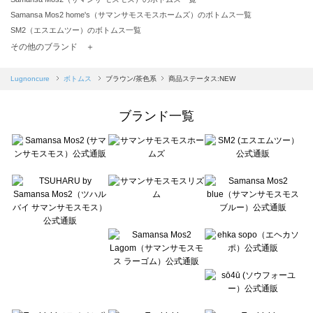
Samansa Mos2 home's（サマンサモスモスホームズ）のボトムス一覧
SM2（エスエムツー）のボトムス一覧
TSUHARU by Samansa Mos2（ツハルバイサマンサモスモス）のボトムス一覧
その他のブランド ＋
sm2rhythm（サマンサモスモス リズム）のボトムス一覧
Samansa Mos2 blue（サマンサモスモス ブルー）のボトムス一覧
Lugnoncure
ボトムス
ブラウン/茶色系
商品ステータス:NEW
Samansa Mos2 Lagom（サマンサモスモス ラーゴム）のボトムス一覧
ehka sopo（エヘカソポ）のボトムス一覧
ブランド一覧
sō4ū（ソウフォーユー）のボトムス一覧
Te chichi（テチチ）のボトムス一覧
Te chichi CLASSIC（テチチ クラシック）のボトムス一覧
Te chichi TERRASSE（テチチ テラス）のボトムス一覧
Lugnoncure（ルノンキュール）のボトムス一覧
BETTY'S BLUE（べティーズブルー）のボトムス一覧
Wpc.（ワールドパーティー）のボトムス一覧