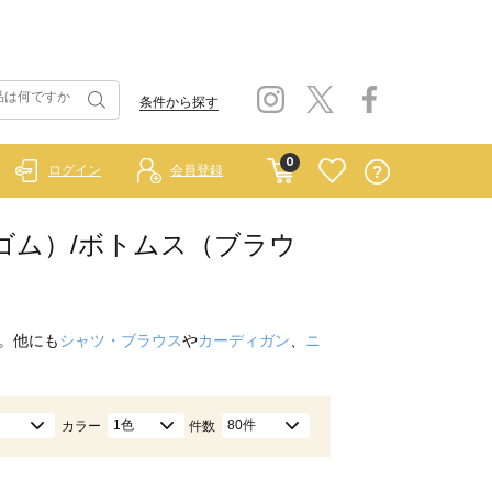
条件から探す
0
ログイン
会員登録
 ラーゴム）/ボトムス（ブラウ
。他にも
シャツ・ブラウス
や
カーディガン
、
ニ
1色
80件
カラー
件数