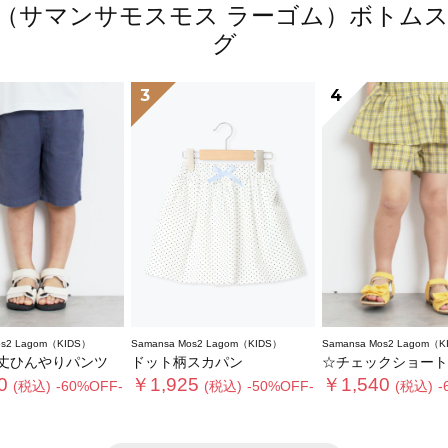
 Lagom（サマンサモスモス ラーゴム）ボ
グ
3
4
os2 Lagom（KIDS）
Samansa Mos2 Lagom（KIDS）
Samansa Mos2 Lagom（K
丈ひんやりパンツ
ドット柄スカパン
☆チェックショートパンツ(セッ
0
￥1,925
￥1,540
(税込)
-60%OFF-
(税込)
-50%OFF-
(税込)
-