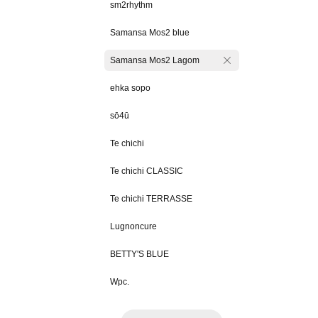
sm2rhythm
Samansa Mos2 blue
Samansa Mos2 Lagom
ehka sopo
sō4ū
Te chichi
Te chichi CLASSIC
Te chichi TERRASSE
Lugnoncure
BETTY'S BLUE
Wpc.