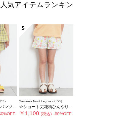
トムス人気アイテムランキン
5
IDS）
Samansa Mos2 Lagom（KIDS）
トアップ可)
☆ショート丈花柄ひんやりパンツ
￥1,100
60%OFF-
(税込)
-60%OFF-