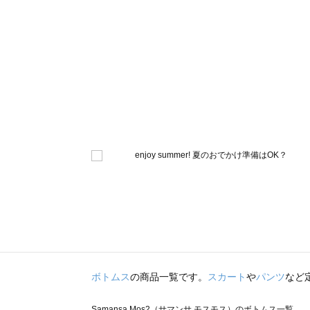
ボトムス
の商品一覧です。
スカート
や
パンツ
など
Samansa Mos2（サマンサ モスモス）のボトムス一覧