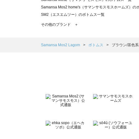
Samansa Mos2 home's（サマンサモスモスホームズ）
SM2（エスエムツー）のボトムス一覧
TSUHARU by Samansa Mos2（ツハルバイサマンサ
その他のブランド ＋
sm2rhythm（サマンサモスモス リズム）のボトムス一覧
Samansa Mos2 blue（サマンサモスモス ブルー）のボ
Samansa Mos2 Lagom（サマンサモスモス ラーゴム）
Samansa Mos2 Lagom
ボトムス
ブラウン/茶色系
ehka sopo（エヘカソポ）のボトムス一覧
sō4ū（ソウフォーユー）のボトムス一覧
Te chichi（テチチ）のボトムス一覧
Te chichi CLASSIC（テチチ クラシック）のボトムス一覧
Te chichi TERRASSE（テチチ テラス）のボトムス一覧
Lugnoncure（ルノンキュール）のボトムス一覧
BETTY'S BLUE（べティーズブルー）のボトムス一覧
Wpc.（ワールドパーティー）のボトムス一覧