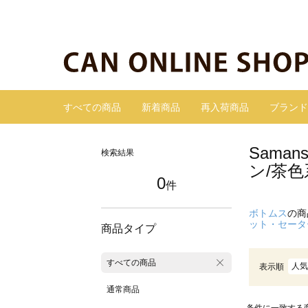
すべての商品
新着商品
再入荷商品
ブランド
Sama
検索結果
ン/茶色
0
件
ボトムス
の商
ット・セータ
商品タイプ
すべての商品
人気
表示順
通常商品