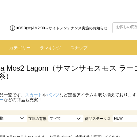
■8/13(木)AM2:00～サイトメンテナンス実施のお知らせ
カテゴリー
ランキング
スナップ
nsa Mos2 Lagom（サマンサモスモス
系）
品一覧です。
スカート
や
パンツ
など定番アイテムを取り揃えております
ー
などの商品も充実！
順
すべて
NEW
在庫の有無
商品ステータス