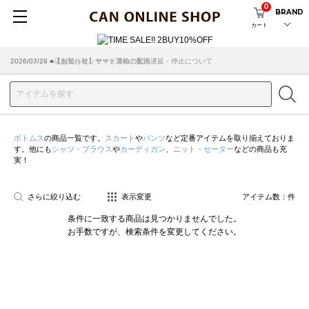
0
BRAND
カート
2026/07/29 ■【お知らせ】ヤマト運輸の配送遅延・停止について
2026/03/18 ■店舗受け取りサービスのご案内
ボトムス
の商品一覧です。
スカート
や
パンツ
など定番アイテムを取り揃えておりま
す。他にも
シャツ・ブラウス
や
カーディガン
、
ニット・セーター
などの商品も充
実！
さらに絞り込む
表示変更
アイテム数：
件
条件に一致する商品は見つかりませんでした。
お手数ですが、検索条件を変更してください。