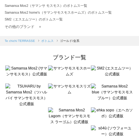
Samansa Mos2（サマンサ モスモス）のボトムス一覧
Samansa Mos2 home's（サマンサモスモスホームズ）のボトムス一覧
SM2（エスエムツー）のボトムス一覧
TSUHARU by Samansa Mos2（ツハルバイサマンサモスモス）のボトムス一覧
その他のブランド ＋
sm2rhythm（サマンサモスモス リズム）のボトムス一覧
Samansa Mos2 blue（サマンサモスモス ブルー）のボトムス一覧
Te chichi TERRASSE
ボトムス
ゴールド/金系
Samansa Mos2 Lagom（サマンサモスモス ラーゴム）のボトムス一覧
ehka sopo（エヘカソポ）のボトムス一覧
ブランド一覧
sō4ū（ソウフォーユー）のボトムス一覧
Te chichi（テチチ）のボトムス一覧
Te chichi CLASSIC（テチチ クラシック）のボトムス一覧
Te chichi TERRASSE（テチチ テラス）のボトムス一覧
Lugnoncure（ルノンキュール）のボトムス一覧
BETTY'S BLUE（べティーズブルー）のボトムス一覧
Wpc.（ワールドパーティー）のボトムス一覧