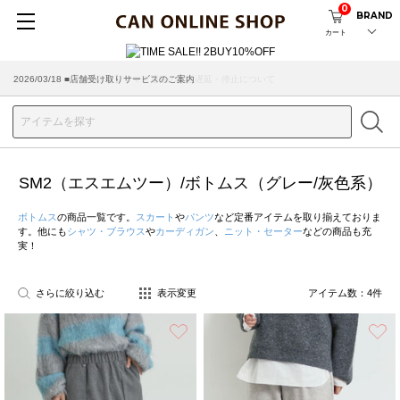
0
BRAND
カート
2026/03/18 ■店舗受け取りサービスのご案内
SM2（エスエムツー）/ボトムス（グレー/灰色系）
ボトムス
の商品一覧です。
スカート
や
パンツ
など定番アイテムを取り揃えておりま
す。他にも
シャツ・ブラウス
や
カーディガン
、
ニット・セーター
などの商品も充
実！
さらに絞り込む
表示変更
アイテム数：
4
件
お気に入り