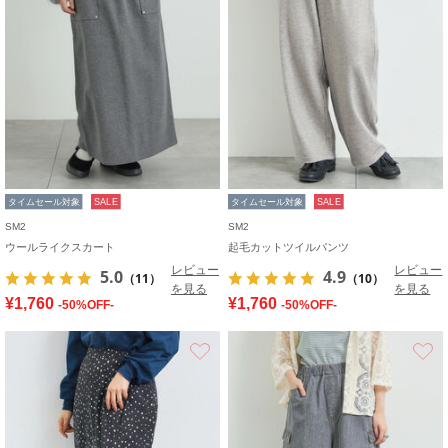
タイムセール対象
SALE
タイムセール対象
SALE
SM2
SM2
ウールライクスカート
起毛カットツイルパンツ
レビュー
レビュー
5.0
4.9
（11）
（10）
を見る
を見る
¥1,760
¥1,760
-50%OFF-
-50%OFF-
お気に入り