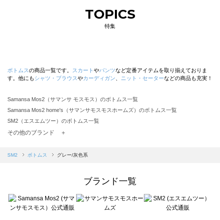
TOPICS
特集
ボトムス
の商品一覧です。
スカート
や
パンツ
など定番アイテムを取り揃えておりま
す。他にも
シャツ・ブラウス
や
カーディガン
、
ニット・セーター
などの商品も充実！
Samansa Mos2（サマンサ モスモス）のボトムス一覧
Samansa Mos2 home's（サマンサモスモスホームズ）のボトムス一覧
SM2（エスエムツー）のボトムス一覧
TSUHARU by Samansa Mos2（ツハルバイサマンサモスモス）のボトムス一覧
その他のブランド ＋
sm2rhythm（サマンサモスモス リズム）のボトムス一覧
Samansa Mos2 blue（サマンサモスモス ブルー）のボトムス一覧
SM2
ボトムス
グレー/灰色系
Samansa Mos2 Lagom（サマンサモスモス ラーゴム）のボトムス一覧
ehka sopo（エヘカソポ）のボトムス一覧
ブランド一覧
sō4ū（ソウフォーユー）のボトムス一覧
Te chichi（テチチ）のボトムス一覧
Te chichi CLASSIC（テチチ クラシック）のボトムス一覧
Te chichi TERRASSE（テチチ テラス）のボトムス一覧