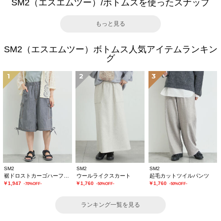
SM2（エスエムツー）/ボトムスを使ったスナップ
もっと見る
SM2（エスエムツー）ボトムス人気アイテムランキン
グ
1
2
3
SM2
SM2
SM2
裾ドロストカーゴハーフパンツ
ウールライクスカート
起毛カットツイルパンツ
￥1,947
￥1,760
￥1,760
-70%OFF-
-50%OFF-
-50%OFF-
ランキング一覧を見る