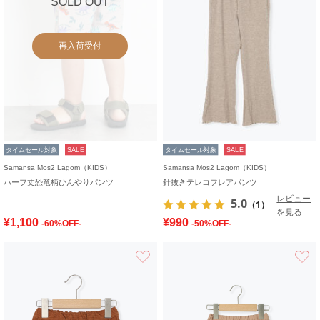
SOLD OUT
再入荷受付
タイムセール対象
SALE
タイムセール対象
SALE
Samansa Mos2 Lagom（KIDS）
Samansa Mos2 Lagom（KIDS）
ハーフ丈恐竜柄ひんやりパンツ
針抜きテレコフレアパンツ
レビュー
5.0
（1）
を見る
¥1,100
¥990
-60%OFF-
-50%OFF-
お気に入り