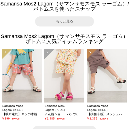
Samansa Mos2 Lagom（サマンサモスモス ラーゴム）/
ボトムスを使ったスナップ
もっと見る
Samansa Mos2 Lagom（サマンサモスモス ラーゴム）
ボトムス人気アイテムランキング
1
2
3
Samansa Mos2
Samansa Mos2
Samansa Mos2
Lagom（KIDS）
Lagom（KIDS）
Lagom（KIDS）
【吸水速乾】ヤシの木柄ハーフパンツ
☆花柄ショートパンツ(セットアップ可)
【接触冷感】メッシュハーフパンツ
￥990
￥1,485
￥1,375
-50%OFF-
-50%OFF-
-50%OFF-