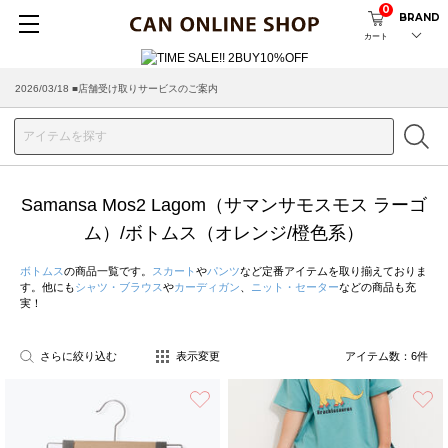
0
BRAND
カート
2026/03/18 ■店舗受け取りサービスのご案内
Samansa Mos2 Lagom（サマンサモスモス ラーゴ
ム）/ボトムス（オレンジ/橙色系）
ボトムス
の商品一覧です。
スカート
や
パンツ
など定番アイテムを取り揃えておりま
す。他にも
シャツ・ブラウス
や
カーディガン
、
ニット・セーター
などの商品も充
実！
さらに絞り込む
表示変更
アイテム数：
6
件
お気に入り