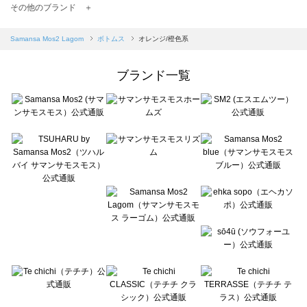
TSUHARU by Samansa Mos2（ツハルバイサマンサモスモス）のボトムス一覧
その他のブランド ＋
sm2rhythm（サマンサモスモス リズム）のボトムス一覧
Samansa Mos2 blue（サマンサモスモス ブルー）のボトムス一覧
Samansa Mos2 Lagom
ボトムス
オレンジ/橙色系
Samansa Mos2 Lagom（サマンサモスモス ラーゴム）のボトムス一覧
ehka sopo（エヘカソポ）のボトムス一覧
ブランド一覧
sō4ū（ソウフォーユー）のボトムス一覧
Te chichi（テチチ）のボトムス一覧
Te chichi CLASSIC（テチチ クラシック）のボトムス一覧
Te chichi TERRASSE（テチチ テラス）のボトムス一覧
Lugnoncure（ルノンキュール）のボトムス一覧
BETTY'S BLUE（べティーズブルー）のボトムス一覧
Wpc.（ワールドパーティー）のボトムス一覧