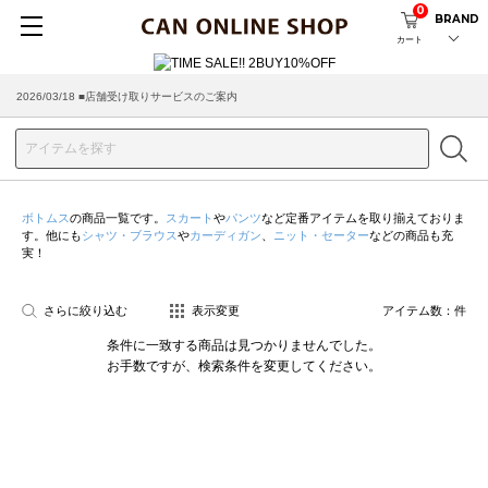
0
BRAND
カート
2026/03/18 ■店舗受け取りサービスのご案内
ボトムス
の商品一覧です。
スカート
や
パンツ
など定番アイテムを取り揃えておりま
す。他にも
シャツ・ブラウス
や
カーディガン
、
ニット・セーター
などの商品も充
実！
さらに絞り込む
表示変更
アイテム数：
件
条件に一致する商品は見つかりませんでした。
お手数ですが、検索条件を変更してください。