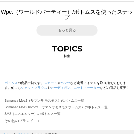
Wpc.（ワールドパーティー）/ボトムスを使ったスナッ
プ
もっと見る
TOPICS
特集
ボトムス
の商品一覧です。
スカート
や
パンツ
など定番アイテムを取り揃えておりま
す。他にも
シャツ・ブラウス
や
カーディガン
、
ニット・セーター
などの商品も充実！
Samansa Mos2（サマンサ モスモス）のボトムス一覧
Samansa Mos2 home's（サマンサモスモスホームズ）のボトムス一覧
SM2（エスエムツー）のボトムス一覧
TSUHARU by Samansa Mos2（ツハルバイサマンサモスモス）のボトムス一覧
その他のブランド ＋
sm2rhythm（サマンサモスモス リズム）のボトムス一覧
Samansa Mos2 blue（サマンサモスモス ブルー）のボトムス一覧