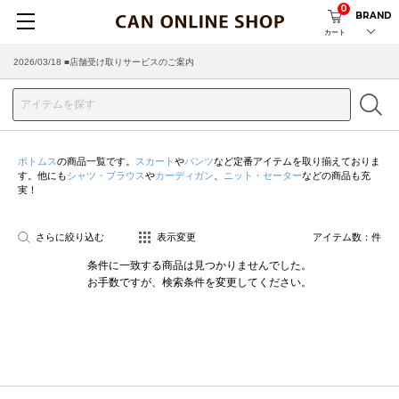
0
BRAND
カート
2026/03/18 ■店舗受け取りサービスのご案内
ボトムス
の商品一覧です。
スカート
や
パンツ
など定番アイテムを取り揃えておりま
す。他にも
シャツ・ブラウス
や
カーディガン
、
ニット・セーター
などの商品も充
実！
さらに絞り込む
表示変更
アイテム数：
件
条件に一致する商品は見つかりませんでした。
お手数ですが、検索条件を変更してください。