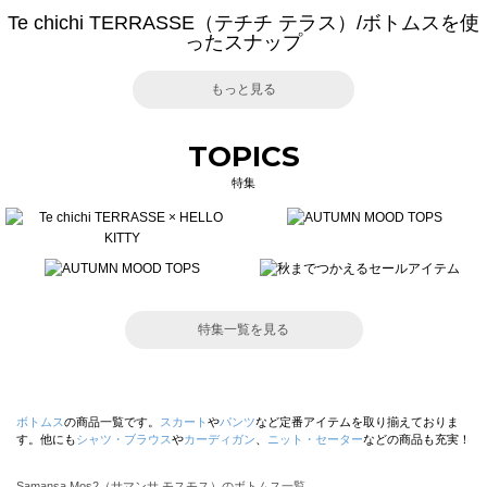
Te chichi TERRASSE（テチチ テラス）/ボトムスを使
ったスナップ
もっと見る
TOPICS
特集
特集一覧を見る
ボトムス
の商品一覧です。
スカート
や
パンツ
など定番アイテムを取り揃えておりま
す。他にも
シャツ・ブラウス
や
カーディガン
、
ニット・セーター
などの商品も充実！
Samansa Mos2（サマンサ モスモス）のボトムス一覧