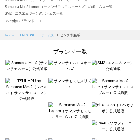
Samansa Mos2 home's（サマンサモスモスホームズ）のボトムス一覧
SM2（エスエムツー）のボトムス一覧
TSUHARU by Samansa Mos2（ツハルバイサマンサモスモス）のボトムス一覧
その他のブランド ＋
sm2rhythm（サマンサモスモス リズム）のボトムス一覧
Samansa Mos2 blue（サマンサモスモス ブルー）のボトムス一覧
Te chichi TERRASSE
ボトムス
ピンク/桃色系
Samansa Mos2 Lagom（サマンサモスモス ラーゴム）のボトムス一覧
ehka sopo（エヘカソポ）のボトムス一覧
ブランド一覧
sō4ū（ソウフォーユー）のボトムス一覧
Te chichi（テチチ）のボトムス一覧
Te chichi CLASSIC（テチチ クラシック）のボトムス一覧
Te chichi TERRASSE（テチチ テラス）のボトムス一覧
Lugnoncure（ルノンキュール）のボトムス一覧
BETTY'S BLUE（べティーズブルー）のボトムス一覧
Wpc.（ワールドパーティー）のボトムス一覧