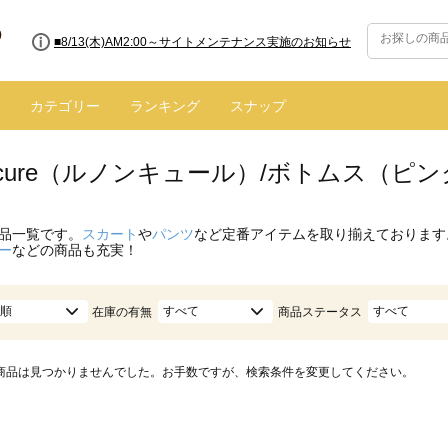
■8/13(木)AM2:00～サイトメンテナンス実施のお知らせ
カテゴリー
ランキング
スナップ
oncure（ルノンキュール）/ボトムス（ピ
品一覧です。
スカート
や
パンツ
など定番アイテムを取り揃えております
ー
などの商品も充実！
順
すべて
すべて
在庫の有無
商品ステータス
商品は見つかりませんでした。お手数ですが、検索条件を変更してください。