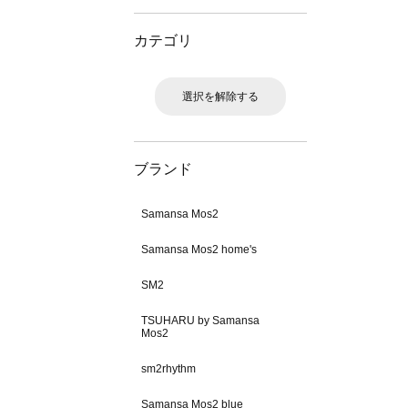
カテゴリ
選択を解除する
ブランド
Samansa Mos2
Samansa Mos2 home's
SM2
TSUHARU by Samansa
Mos2
sm2rhythm
Samansa Mos2 blue