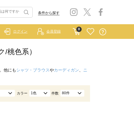
条件から探す
0
ログイン
会員登録
ンク/桃色系）
。他にも
シャツ・ブラウス
や
カーディガン
、
ニ
1色
80件
カラー
件数