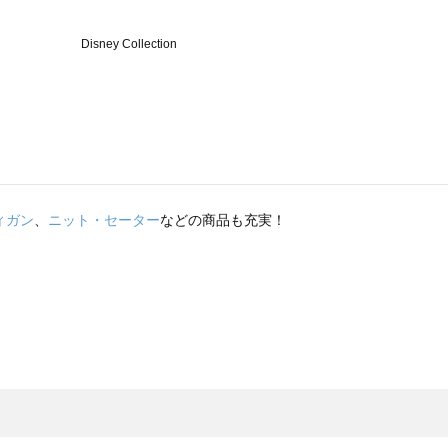
ィガン
、
ニット・セーター
などの商品も充実！