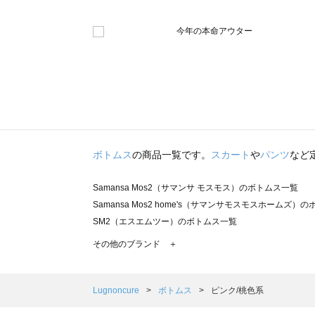
ボトムス
の商品一覧です。
スカート
や
パンツ
など
Samansa Mos2（サマンサ モスモス）のボトムス一覧
Samansa Mos2 home's（サマンサモスモスホームズ）
SM2（エスエムツー）のボトムス一覧
TSUHARU by Samansa Mos2（ツハルバイサマンサ
その他のブランド ＋
sm2rhythm（サマンサモスモス リズム）のボトムス一覧
Samansa Mos2 blue（サマンサモスモス ブルー）のボ
Samansa Mos2 Lagom（サマンサモスモス ラーゴム）
Lugnoncure
ボトムス
ピンク/桃色系
ehka sopo（エヘカソポ）のボトムス一覧