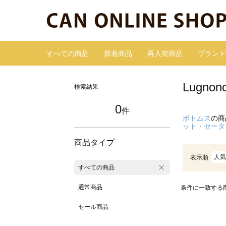
すべての商品
新着商品
再入荷商品
ブランド
Lugn
検索結果
0
件
ボトムス
の商
ット・セータ
商品タイプ
人気
表示順
すべての商品
通常商品
条件に一致する
セール商品