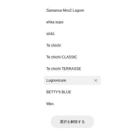
Samansa Mos2 Lagom
ehka sopo
sō4ū
Te chichi
Te chichi CLASSIC
Te chichi TERRASSE
Lugnoncure
BETTY'S BLUE
Wpc.
選択を解除する