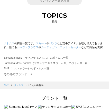
ランキング一覧を見る
TOPICS
特集
ボトムス
の商品一覧です。
スカート
や
パンツ
など定番アイテムを取り揃えておりま
す。他にも
シャツ・ブラウス
や
カーディガン
、
ニット・セーター
などの商品も充実！
Samansa Mos2（サマンサ モスモス）のボトムス一覧
Samansa Mos2 home's（サマンサモスモスホームズ）のボトムス一覧
SM2（エスエムツー）のボトムス一覧
TSUHARU by Samansa Mos2（ツハルバイサマンサモスモス）のボトムス一覧
その他のブランド ＋
sm2rhythm（サマンサモスモス リズム）のボトムス一覧
Samansa Mos2 blue（サマンサモスモス ブルー）のボトムス一覧
SM2
ボトムス
ピンク/桃色系
Samansa Mos2 Lagom（サマンサモスモス ラーゴム）のボトムス一覧
ehka sopo（エヘカソポ）のボトムス一覧
ブランド一覧
sō4ū（ソウフォーユー）のボトムス一覧
Te chichi（テチチ）のボトムス一覧