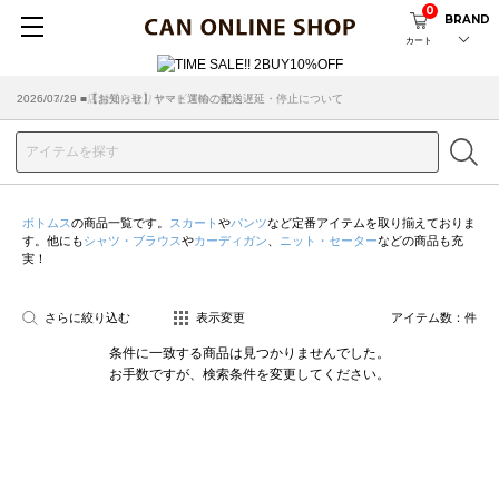
0
BRAND
カート
2026/07/29 ■【お知らせ】ヤマト運輸の配送遅延・停止について
2026/03/18 ■店舗受け取りサービスのご案内
ボトムス
の商品一覧です。
スカート
や
パンツ
など定番アイテムを取り揃えておりま
す。他にも
シャツ・ブラウス
や
カーディガン
、
ニット・セーター
などの商品も充
実！
さらに絞り込む
表示変更
アイテム数：
件
条件に一致する商品は見つかりませんでした。
お手数ですが、検索条件を変更してください。