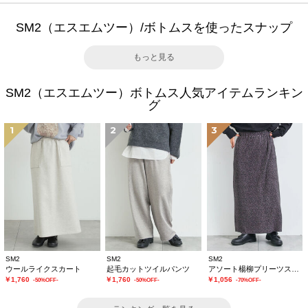
SM2（エスエムツー）/ボトムスを使ったスナップ
もっと見る
SM2（エスエムツー）ボトムス人気アイテムランキン
グ
1
2
3
SM2
SM2
SM2
ウールライクスカート
起毛カットツイルパンツ
アソート楊柳プリーツスカート
￥1,760
￥1,760
￥1,056
-50%OFF-
-50%OFF-
-70%OFF-