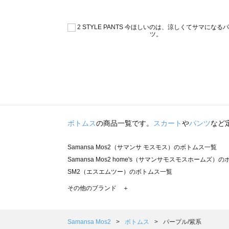
ボトムス
の商品一覧です。
スカート
や
パンツ
など
Samansa Mos2（サマンサ モスモス）のボトムス一覧
Samansa Mos2 home's（サマンサモスモスホームズ）
SM2（エスエムツー）のボトムス一覧
TSUHARU by Samansa Mos2（ツハルバイサマンサ
その他のブランド ＋
sm2rhythm（サマンサモスモス リズム）のボトムス一覧
Samansa Mos2 blue（サマンサモスモス ブルー）のボ
Samansa Mos2 Lagom（サマンサモスモス ラーゴム）
Samansa Mos2
ボトムス
パープル/紫系