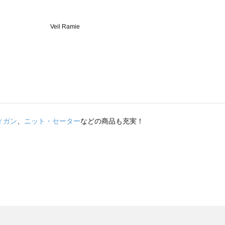
ィガン
、
ニット・セーター
などの商品も充実！