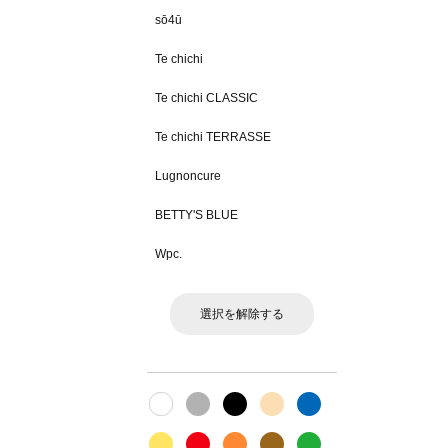
sō4ū
Te chichi
Te chichi CLASSIC
Te chichi TERRASSE
Lugnoncure
BETTY'S BLUE
Wpc.
選択を解除する