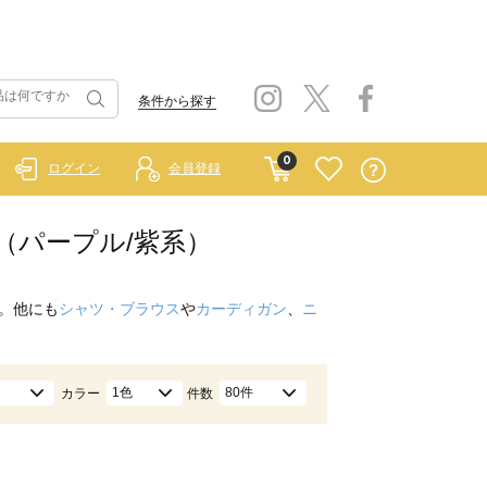
条件から探す
0
ログイン
会員登録
ス（パープル/紫系）
。他にも
シャツ・ブラウス
や
カーディガン
、
ニ
1色
80件
カラー
件数