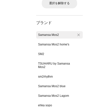
選択を解除する
ブランド
Samansa Mos2
Samansa Mos2 home's
SM2
TSUHARU by Samansa
Mos2
sm2rhythm
Samansa Mos2 blue
Samansa Mos2 Lagom
ehka sopo