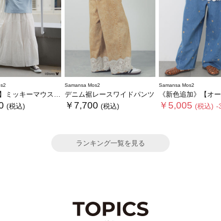
s2
Samansa Mos2
Samansa Mos2
ミッキーマウス/総刺繍スカート
デニム裾レースワイドパンツ
《新色追加》【オーガニックコットン】デニ
0
￥7,700
￥5,005
(税込)
(税込)
(税込)
-
ランキング一覧を見る