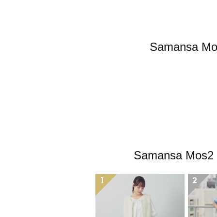
Samans
Samansa 
1
2