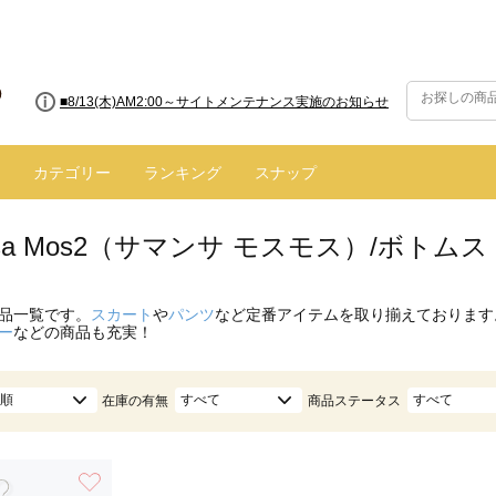
■8/13(木)AM2:00～サイトメンテナンス実施のお知らせ
カテゴリー
ランキング
スナップ
nsa Mos2（サマンサ モスモス）/ボトム
品一覧です。
スカート
や
パンツ
など定番アイテムを取り揃えております
ー
などの商品も充実！
順
すべて
すべて
在庫の有無
商品ステータス
お気に入り