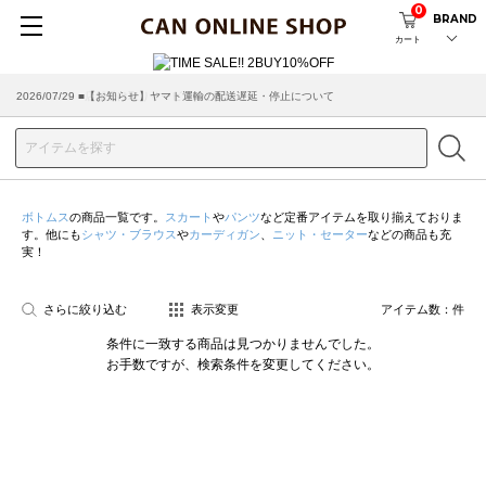
0
BRAND
カート
2026/07/29 ■【お知らせ】ヤマト運輸の配送遅延・停止について
2026/03/18 ■店舗受け取りサービスのご案内
ボトムス
の商品一覧です。
スカート
や
パンツ
など定番アイテムを取り揃えておりま
す。他にも
シャツ・ブラウス
や
カーディガン
、
ニット・セーター
などの商品も充
実！
さらに絞り込む
表示変更
アイテム数：
件
条件に一致する商品は見つかりませんでした。
お手数ですが、検索条件を変更してください。