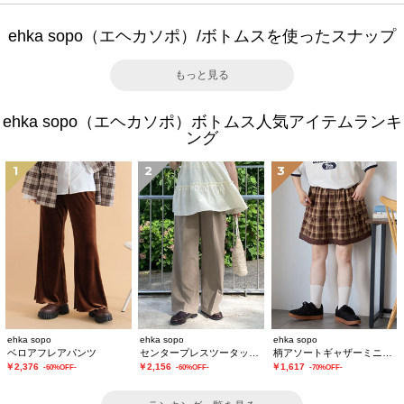
ehka sopo（エヘカソポ）/ボトムスを使ったスナップ
もっと見る
ehka sopo（エヘカソポ）ボトムス人気アイテムランキ
ング
1
2
3
ehka sopo
ehka sopo
ehka sopo
ベロアフレアパンツ
センタープレスツータックスラックス
柄アソートギャザーミニスカート
￥2,376
￥2,156
￥1,617
-60%OFF-
-60%OFF-
-70%OFF-