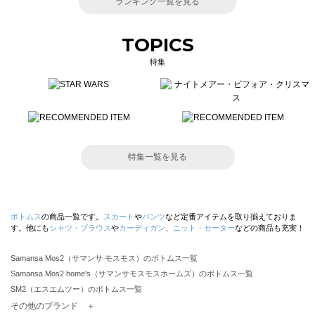
ランキング一覧を見る
TOPICS
特集
特集一覧を見る
ボトムス
の商品一覧です。
スカート
や
パンツ
など定番アイテムを取り揃えておりま
す。他にも
シャツ・ブラウス
や
カーディガン
、
ニット・セーター
などの商品も充実！
Samansa Mos2（サマンサ モスモス）のボトムス一覧
Samansa Mos2 home's（サマンサモスモスホームズ）のボトムス一覧
SM2（エスエムツー）のボトムス一覧
TSUHARU by Samansa Mos2（ツハルバイサマンサモスモス）のボトムス一覧
その他のブランド ＋