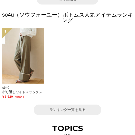
sō4ū（ソウフォーユー）ボトムス人気アイテムランキ
ング
1
sō4ū
折り返しワイドスラックス
￥3,520
-60%OFF-
ランキング一覧を見る
TOPICS