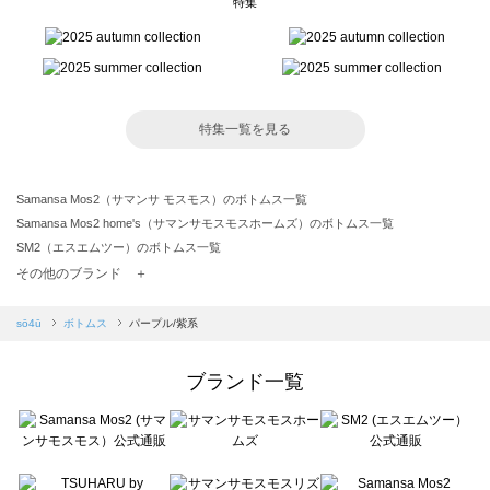
特集
特集一覧を見る
Samansa Mos2（サマンサ モスモス）のボトムス一覧
Samansa Mos2 home's（サマンサモスモスホームズ）のボトムス一覧
SM2（エスエムツー）のボトムス一覧
TSUHARU by Samansa Mos2（ツハルバイサマンサモスモス）のボトムス一覧
その他のブランド ＋
sm2rhythm（サマンサモスモス リズム）のボトムス一覧
Samansa Mos2 blue（サマンサモスモス ブルー）のボトムス一覧
sō4ū
ボトムス
パープル/紫系
Samansa Mos2 Lagom（サマンサモスモス ラーゴム）のボトムス一覧
ehka sopo（エヘカソポ）のボトムス一覧
ブランド一覧
sō4ū（ソウフォーユー）のボトムス一覧
Te chichi（テチチ）のボトムス一覧
Te chichi CLASSIC（テチチ クラシック）のボトムス一覧
Te chichi TERRASSE（テチチ テラス）のボトムス一覧
Lugnoncure（ルノンキュール）のボトムス一覧