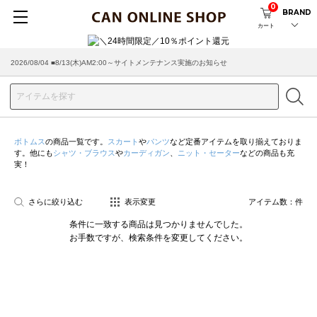
0
BRAND
カート
2026/08/04 ■8/13(木)AM2:00～サイトメンテナンス実施のお知らせ
ボトムス
の商品一覧です。
スカート
や
パンツ
など定番アイテムを取り揃えておりま
す。他にも
シャツ・ブラウス
や
カーディガン
、
ニット・セーター
などの商品も充
実！
さらに絞り込む
表示変更
アイテム数：
件
条件に一致する商品は見つかりませんでした。
お手数ですが、検索条件を変更してください。