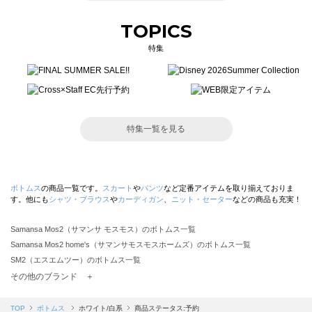
TOPICS
特集
特集一覧を見る
ボトムス
の商品一覧です。
スカート
や
パンツ
など定番アイテムを取り揃えておりま
す。他にも
シャツ・ブラウス
や
カーディガン
、
ニット・セーター
などの商品も充実！
Samansa Mos2（サマンサ モスモス）のボトムス一覧
Samansa Mos2 home's（サマンサモスモスホームズ）のボトムス一覧
SM2（エスエムツー）のボトムス一覧
TSUHARU by Samansa Mos2（ツハルバイサマンサモスモス）のボトムス一覧
その他のブランド ＋
sm2rhythm（サマンサモスモス リズム）のボトムス一覧
Samansa Mos2 blue（サマンサモスモス ブルー）のボトムス一覧
TOP
ボトムス
ホワイト/白系
商品ステータス:予約