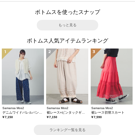
ボトムスを使ったスナップ
もっと見る
ボトムス人気アイテムランキング
1
2
3
Samansa Mos2
Samansa Mos2
Samansa Mos2
デニムワイドバレルパンツ〈WEB限定SS・XLサイズ〉
裾レース×ピンタックギャザーパンツ《限定カラーあり》
裾レース切替スカート
￥7,150
￥7,150
￥7,590
ランキング一覧を見る