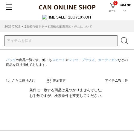
0
BRAND
カート
2026/07/29 ■【お知らせ】ヤマト運輸の配送遅延・停止について
2026/03/18 ■店舗受け取りサービスのご案内
バッグ
の商品一覧です。他にも
スカート
や
シャツ・ブラウス
、
カーディガン
などの
商品を取り揃えております。
さらに絞り込む
表示変更
アイテム数：
件
条件に一致する商品は見つかりませんでした。
お手数ですが、検索条件を変更してください。