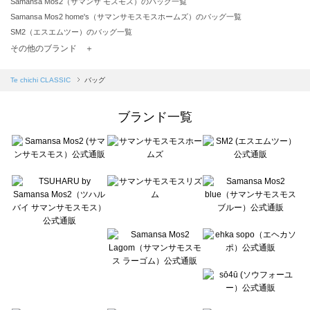
Samansa Mos2（サマンサ モスモス）のバッグ一覧
Samansa Mos2 home's（サマンサモスモスホームズ）のバッグ一覧
SM2（エスエムツー）のバッグ一覧
TSUHARU by Samansa Mos2（ツハルバイサマンサモスモス）のバッグ一覧
その他のブランド ＋
sm2rhythm（サマンサモスモス リズム）のバッグ一覧
Samansa Mos2 blue（サマンサモスモス ブルー）のバッグ一覧
Te chichi CLASSIC
バッグ
Samansa Mos2 Lagom（サマンサモスモス ラーゴム）のバッグ一覧
ehka sopo（エヘカソポ）のバッグ一覧
ブランド一覧
sō4ū（ソウフォーユー）のバッグ一覧
Te chichi（テチチ）のバッグ一覧
Te chichi CLASSIC（テチチ クラシック）のバッグ一覧
Te chichi TERRASSE（テチチ テラス）のバッグ一覧
Lugnoncure（ルノンキュール）のバッグ一覧
BETTY'S BLUE（べティーズブルー）のバッグ一覧
Wpc.（ワールドパーティー）のバッグ一覧