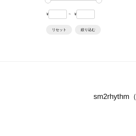
¥
~
¥
リセット
絞り込む
sm2rhy