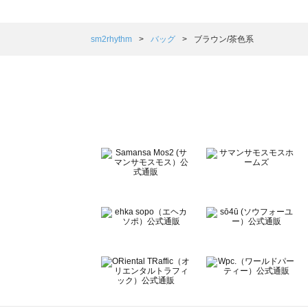
sm2rhythm（サマンサモスモス リズム）のバッグ一覧
Samansa Mos2 blue（サマンサモスモス ブルー）のバッ
Samansa Mos2 Lagom（サマンサモスモス ラーゴム）
sm2rhythm
バッグ
ブラウン/茶色系
ehka sopo（エヘカソポ）のバッグ一覧
sō4ū（ソウフォーユー）のバッグ一覧
Te chichi（テチチ）のバッグ一覧
Te chichi CLASSIC（テチチ クラシック）のバッグ一覧
Te chichi TERRASSE（テチチ テラス）のバッグ一覧
Lugnoncure（ルノンキュール）のバッグ一覧
BETTY'S BLUE（べティーズブルー）のバッグ一覧
Wpc.（ワールドパーティー）のバッグ一覧