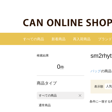
すべての商品
新着商品
再入荷商品
ブランド
sm2r
検索結果
0
件
バッグ
の商品
商品タイプ
人気
表示順
すべての商品
条件に一致する
通常商品