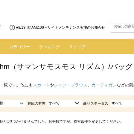
■8/13(木)AM2:00～サイトメンテナンス実施のお知らせ
カテゴリー
ランキング
スナップ
hythm（サマンサモスモス リズム）/バッ
一覧です。他にも
スカート
や
シャツ・ブラウス
、
カーディガン
などの商
順
すべて
すべて
在庫の有無
商品ステータス
商品は見つかりませんでした。お手数ですが、検索条件を変更してください。