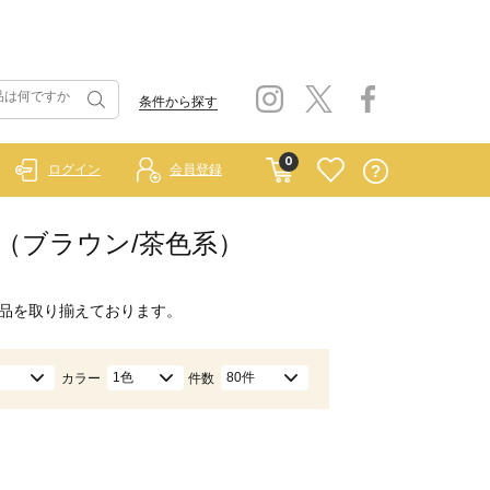
条件から探す
0
ログイン
会員登録
グ（ブラウン/茶色系）
品を取り揃えております。
1色
80件
カラー
件数