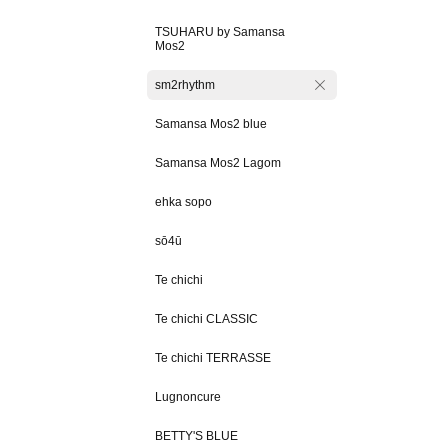
TSUHARU by Samansa
Mos2
sm2rhythm
Samansa Mos2 blue
Samansa Mos2 Lagom
ehka sopo
sō4ū
Te chichi
Te chichi CLASSIC
Te chichi TERRASSE
Lugnoncure
BETTY'S BLUE