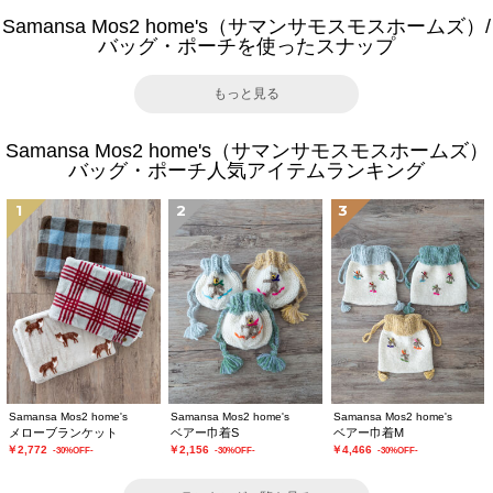
Samansa Mos2 home's（サマンサモスモスホームズ）/
バッグ・ポーチを使ったスナップ
もっと見る
Samansa Mos2 home's（サマンサモスモスホームズ）
バッグ・ポーチ人気アイテムランキング
1
2
3
Samansa Mos2 home's
Samansa Mos2 home's
Samansa Mos2 home's
メローブランケット
ベアー巾着S
ベアー巾着M
￥2,772
￥2,156
￥4,466
-30%OFF-
-30%OFF-
-30%OFF-