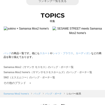
ランキング一覧を見る
TOPICS
特集
バッグ
の商品一覧です。他にも
スカート
や
シャツ・ブラウス
、
カーディガン
などの商
品を取り揃えております。
Samansa Mos2（サマンサ モスモス）のバッグ・ポーチ一覧
Samansa Mos2 home's（サマンサモスモスホームズ）のバッグ・ポーチ一覧
SM2（エスエムツー）のバッグ・ポーチ一覧
TSUHARU by Samansa Mos2（ツハルバイサマンサモスモス）のバッグ・ポーチ一覧
その他のブランド ＋
sm2rhythm（サマンサモスモス リズム）のバッグ・ポーチ一覧
Samansa Mos2 blue（サマンサモスモス ブルー）のバッグ・ポーチ一覧
Samansa Mos2 home's
バッグ
バッグ・ポーチ
シルバー/銀系
Samansa Mos2 Lagom（サマンサモスモス ラーゴム）のバッグ・ポーチ一覧
ehka sopo（エヘカソポ）のバッグ・ポーチ一覧