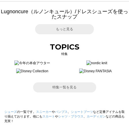
Lugnoncure（ルノンキュール）/ドレスシューズを使っ
たスナップ
もっと見る
TOPICS
特集
特集一覧を見る
シューズ
の一覧です。
スニーカー
や
パンプス
、
ショートブーツ
など定番アイテムを取
り揃えております。他にも
スカート
や
シャツ・ブラウス
、
カーディガン
などの商品も
充実！