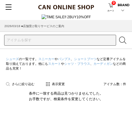
0
BRAND
カート
2026/03/18 ■店舗受け取りサービスのご案内
シューズ
の一覧です。
スニーカー
や
パンプス
、
ショートブーツ
など定番アイテムを
取り揃えております。他にも
スカート
や
シャツ・ブラウス
、
カーディガン
などの商
品も充実！
さらに絞り込む
表示変更
アイテム数：
件
条件に一致する商品は見つかりませんでした。
お手数ですが、検索条件を変更してください。