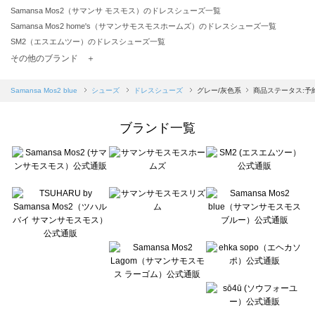
Samansa Mos2（サマンサ モスモス）のドレスシューズ一覧
Samansa Mos2 home's（サマンサモスモスホームズ）のドレスシューズ一覧
SM2（エスエムツー）のドレスシューズ一覧
TSUHARU by Samansa Mos2（ツハルバイサマンサモスモス）のドレスシューズ一覧
その他のブランド ＋
sm2rhythm（サマンサモスモス リズム）のドレスシューズ一覧
Samansa Mos2 blue（サマンサモスモス ブルー）のドレスシューズ一覧
Samansa Mos2 blue
シューズ
ドレスシューズ
グレー/灰色系
商品ステータス:予
Samansa Mos2 Lagom（サマンサモスモス ラーゴム）のドレスシューズ一覧
ehka sopo（エヘカソポ）のドレスシューズ一覧
ブランド一覧
sō4ū（ソウフォーユー）のドレスシューズ一覧
Te chichi（テチチ）のドレスシューズ一覧
Te chichi CLASSIC（テチチ クラシック）のドレスシューズ一覧
Te chichi TERRASSE（テチチ テラス）のドレスシューズ一覧
Lugnoncure（ルノンキュール）のドレスシューズ一覧
BETTY'S BLUE（べティーズブルー）のドレスシューズ一覧
Wpc.（ワールドパーティー）のドレスシューズ一覧