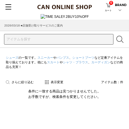
0
BRAND
カート
2026/03/18 ■店舗受け取りサービスのご案内
シューズ
の一覧です。
スニーカー
や
パンプス
、
ショートブーツ
など定番アイテムを
取り揃えております。他にも
スカート
や
シャツ・ブラウス
、
カーディガン
などの商
品も充実！
さらに絞り込む
表示変更
アイテム数：
件
条件に一致する商品は見つかりませんでした。
お手数ですが、検索条件を変更してください。