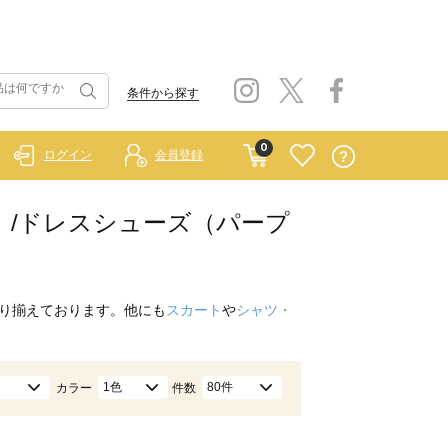
条件から探す
0
ログイン
会員登録
ブルー）/ドレスシューズ（パープ
り揃えております。他にも
スカート
や
シャツ・
1色
80件
カラー
件数