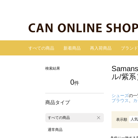
すべての商品
新着商品
再入荷商品
ブランド
Sama
検索結果
ル/紫系
0
件
シューズ
の一
ブラウス
、
カ
商品タイプ
すべての商品
人気
表示順
通常商品