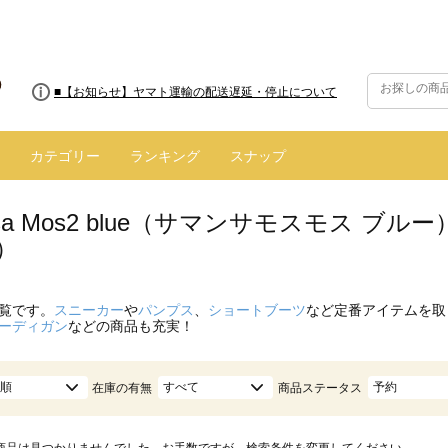
■8/13(木)AM2:00～サイトメンテナンス実施のお知らせ
■【お知らせ】ヤマト運輸の配送遅延・停止について
カテゴリー
ランキング
スナップ
nsa Mos2 blue（サマンサモスモス 
）
覧です。
スニーカー
や
パンプス
、
ショートブーツ
など定番アイテムを取
ーディガン
などの商品も充実！
順
すべて
予約
在庫の有無
商品ステータス