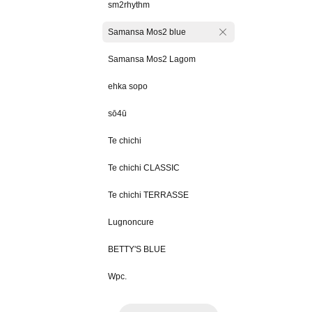
sm2rhythm
Samansa Mos2 blue
Samansa Mos2 Lagom
ehka sopo
sō4ū
Te chichi
Te chichi CLASSIC
Te chichi TERRASSE
Lugnoncure
BETTY'S BLUE
Wpc.