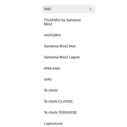
SM2
TSUHARU by Samansa
Mos2
sm2rhythm
Samansa Mos2 blue
Samansa Mos2 Lagom
ehka sopo
sō4ū
Te chichi
Te chichi CLASSIC
Te chichi TERRASSE
Lugnoncure