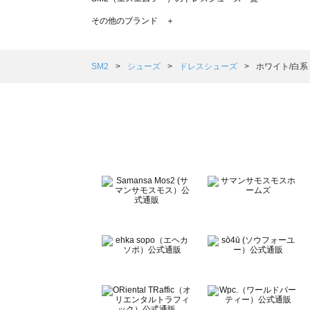
TSUHARU by Samansa Mos2（ツハルバイサマン
その他のブランド ＋
sm2rhythm（サマンサモスモス リズム）のドレスシュー
Samansa Mos2 blue（サマンサモスモス ブルー）のド
Samansa Mos2 Lagom（サマンサモスモス ラーゴム
SM2
シューズ
ドレスシューズ
ホワイト/白系
ehka sopo（エヘカソポ）のドレスシューズ一覧
sō4ū（ソウフォーユー）のドレスシューズ一覧
Te chichi（テチチ）のドレスシューズ一覧
Te chichi CLASSIC（テチチ クラシック）のドレスシュ
Te chichi TERRASSE（テチチ テラス）のドレスシュー
Lugnoncure（ルノンキュール）のドレスシューズ一覧
BETTY'S BLUE（べティーズブルー）のドレスシューズ一
Wpc.（ワールドパーティー）のドレスシューズ一覧