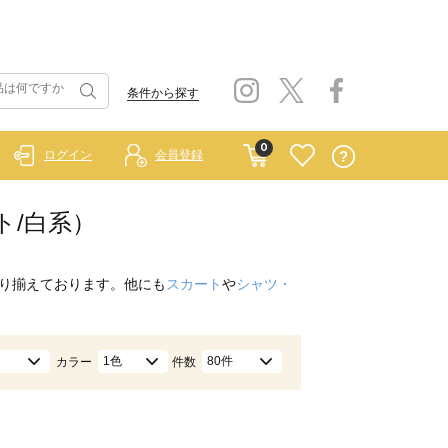
条件から探す
0
ログイン
会員登録
ト/白系）
り揃えております。他にも
スカート
や
シャツ・
1色
80件
カラー
件数