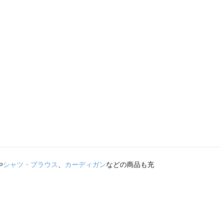
や
シャツ・ブラウス
、
カーディガン
などの商品も充