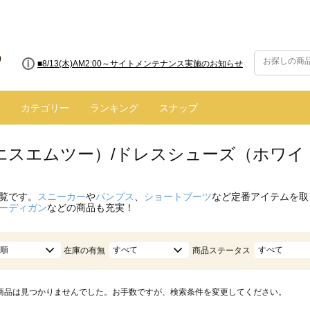
■8/13(木)AM2:00～サイトメンテナンス実施のお知らせ
カテゴリー
ランキング
スナップ
（エスエムツー）/ドレスシューズ（ホワイ
覧です。
スニーカー
や
パンプス
、
ショートブーツ
など定番アイテムを取
ーディガン
などの商品も充実！
順
すべて
すべて
在庫の有無
商品ステータス
商品は見つかりませんでした。お手数ですが、検索条件を変更してください。