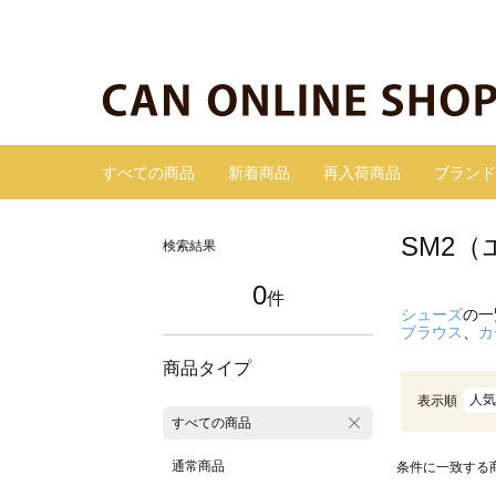
すべての商品
新着商品
再入荷商品
ブランド
SM2
検索結果
0
件
シューズ
の一
ブラウス
、
カ
商品タイプ
人気
表示順
すべての商品
通常商品
条件に一致する