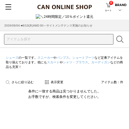
0
BRAND
カート
2026/08/04 ■8/13(木)AM2:00～サイトメンテナンス実施のお知らせ
2026/03/18 ■店舗受け取りサービスのご案内
シューズ
の一覧です。
スニーカー
や
パンプス
、
ショートブーツ
など定番アイテムを
取り揃えております。他にも
スカート
や
シャツ・ブラウス
、
カーディガン
などの商
品も充実！
さらに絞り込む
表示変更
アイテム数：
件
条件に一致する商品は見つかりませんでした。
お手数ですが、検索条件を変更してください。