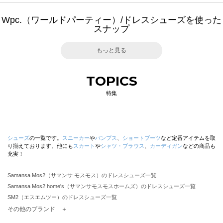
Wpc.（ワールドパーティー）/ドレスシューズを使った
スナップ
もっと見る
TOPICS
特集
シューズ
の一覧です。
スニーカー
や
パンプス
、
ショートブーツ
など定番アイテムを取
り揃えております。他にも
スカート
や
シャツ・ブラウス
、
カーディガン
などの商品も
充実！
Samansa Mos2（サマンサ モスモス）のドレスシューズ一覧
Samansa Mos2 home's（サマンサモスモスホームズ）のドレスシューズ一覧
SM2（エスエムツー）のドレスシューズ一覧
TSUHARU by Samansa Mos2（ツハルバイサマンサモスモス）のドレスシューズ一覧
その他のブランド ＋
sm2rhythm（サマンサモスモス リズム）のドレスシューズ一覧