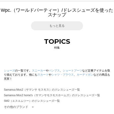
Wpc.（ワールドパーティー）/ドレスシューズを使った
スナップ
もっと見る
TOPICS
特集
シューズ
の一覧です。
スニーカー
や
パンプス
、
ショートブーツ
など定番アイテムを取
り揃えております。他にも
スカート
や
シャツ・ブラウス
、
カーディガン
などの商品も
充実！
Samansa Mos2（サマンサ モスモス）のドレスシューズ一覧
Samansa Mos2 home's（サマンサモスモスホームズ）のドレスシューズ一覧
SM2（エスエムツー）のドレスシューズ一覧
TSUHARU by Samansa Mos2（ツハルバイサマンサモスモス）のドレスシューズ一覧
その他のブランド ＋
sm2rhythm（サマンサモスモス リズム）のドレスシューズ一覧