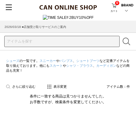
0
BRAND
カート
2026/03/18 ■店舗受け取りサービスのご案内
シューズ
の一覧です。
スニーカー
や
パンプス
、
ショートブーツ
など定番アイテムを
取り揃えております。他にも
スカート
や
シャツ・ブラウス
、
カーディガン
などの商
品も充実！
さらに絞り込む
表示変更
アイテム数：
件
条件に一致する商品は見つかりませんでした。
お手数ですが、検索条件を変更してください。