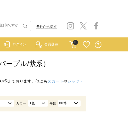
条件から探す
0
ログイン
会員登録
パープル/紫系）
り揃えております。他にも
スカート
や
シャツ・
1色
80件
カラー
件数