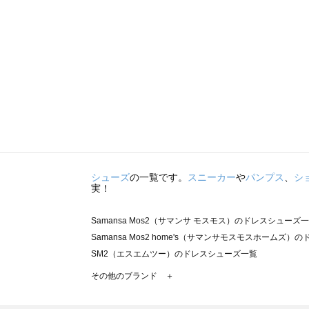
シューズ
の一覧です。
スニーカー
や
パンプス
、
シ
実！
Samansa Mos2（サマンサ モスモス）のドレスシューズ
Samansa Mos2 home's（サマンサモスモスホームズ
SM2（エスエムツー）のドレスシューズ一覧
TSUHARU by Samansa Mos2（ツハルバイサマン
その他のブランド ＋
sm2rhythm（サマンサモスモス リズム）のドレスシュー
Samansa Mos2 blue（サマンサモスモス ブルー）のド