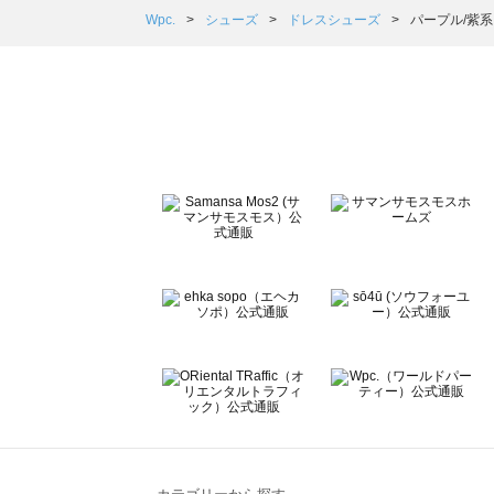
Samansa Mos2 Lagom（サマンサモスモス ラーゴム
Wpc.
シューズ
ドレスシューズ
パープル/紫系
ehka sopo（エヘカソポ）のドレスシューズ一覧
sō4ū（ソウフォーユー）のドレスシューズ一覧
Te chichi（テチチ）のドレスシューズ一覧
Te chichi CLASSIC（テチチ クラシック）のドレスシュ
Te chichi TERRASSE（テチチ テラス）のドレスシュー
Lugnoncure（ルノンキュール）のドレスシューズ一覧
BETTY'S BLUE（べティーズブルー）のドレスシューズ一
Wpc.（ワールドパーティー）のドレスシューズ一覧