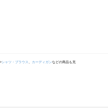
や
シャツ・ブラウス
、
カーディガン
などの商品も充