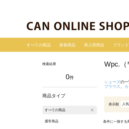
すべての商品
新着商品
再入荷商品
ブランド
Wpc
検索結果
0
件
シューズ
の一
ブラウス
、
カ
商品タイプ
人気
表示順
すべての商品
通常商品
条件に一致する