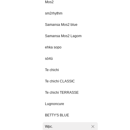
Mos2
sm2rhythm
Samansa Mos2 blue
Samansa Mos2 Lagom
ehka sopo
sō4ū
Te chichi
Te chichi CLASSIC
Te chichi TERRASSE
Lugnoncure
BETTY'S BLUE
Wpc.