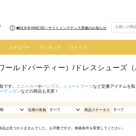
■8/13(木)AM2:00～サイトメンテナンス実施のお知らせ
カテゴリー
ランキング
スナップ
.（ワールドパーティー）/ドレスシューズ（
覧です。
スニーカー
や
パンプス
、
ショートブーツ
など定番アイテムを取
ーディガン
などの商品も充実！
順
すべて
すべて
在庫の有無
商品ステータス
商品は見つかりませんでした。お手数ですが、検索条件を変更してください。