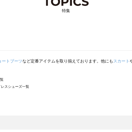
特集
ョートブーツ
など定番アイテムを取り揃えております。他にも
スカート
一覧
）のドレスシューズ一覧
サモスモス）のドレスシューズ一覧
ズ一覧
レスシューズ一覧
）のドレスシューズ一覧