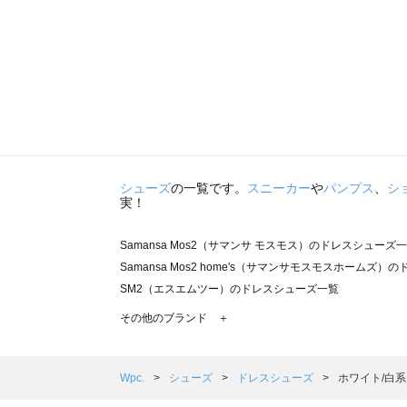
シューズ
の一覧です。
スニーカー
や
パンプス
、
シ
実！
Samansa Mos2（サマンサ モスモス）のドレスシューズ
Samansa Mos2 home's（サマンサモスモスホームズ
SM2（エスエムツー）のドレスシューズ一覧
TSUHARU by Samansa Mos2（ツハルバイサマン
その他のブランド ＋
sm2rhythm（サマンサモスモス リズム）のドレスシュー
Samansa Mos2 blue（サマンサモスモス ブルー）のド
Samansa Mos2 Lagom（サマンサモスモス ラーゴム
Wpc.
シューズ
ドレスシューズ
ホワイト/白系
ehka sopo（エヘカソポ）のドレスシューズ一覧