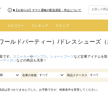
■8/13(木)AM2:00～サイトメンテナンス実施のお知らせ
■【お知らせ】ヤマト運輸の配送遅延・停止について
カテゴリー
ランキング
スナップ
.（ワールドパーティー）/ドレスシューズ（
覧です。
スニーカー
や
パンプス
、
ショートブーツ
など定番アイテムを取
ーディガン
などの商品も充実！
順
すべて
すべて
在庫の有無
商品ステータス
商品は見つかりませんでした。お手数ですが、検索条件を変更してください。