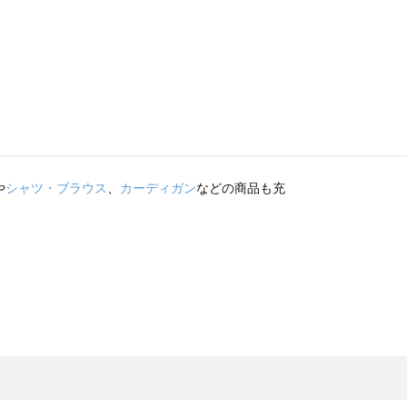
や
シャツ・ブラウス
、
カーディガン
などの商品も充