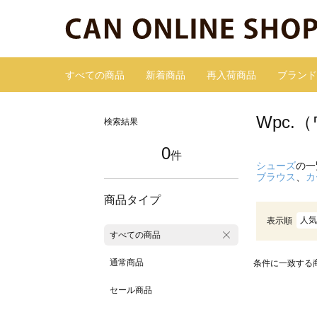
すべての商品
新着商品
再入荷商品
ブランド
Wpc
検索結果
0
件
シューズ
の一
ブラウス
、
カ
商品タイプ
人気
表示順
すべての商品
通常商品
条件に一致する
セール商品