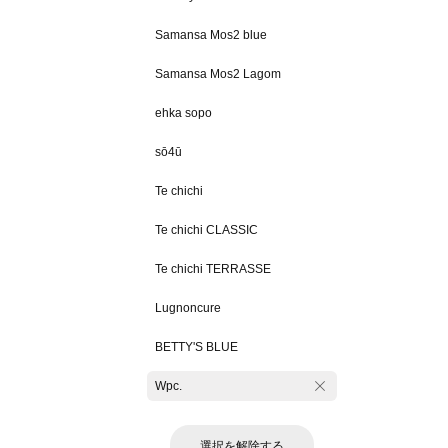
Samansa Mos2 blue
Samansa Mos2 Lagom
ehka sopo
sō4ū
Te chichi
Te chichi CLASSIC
Te chichi TERRASSE
Lugnoncure
BETTY'S BLUE
Wpc.
選択を解除する