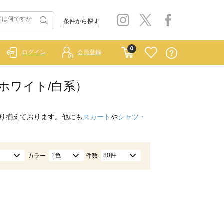
条件から探す
0
ログイン
会員登録
ホワイト/白系）
り揃えております。他にも
スカート
や
シャツ・
1色
80件
カラー
件数