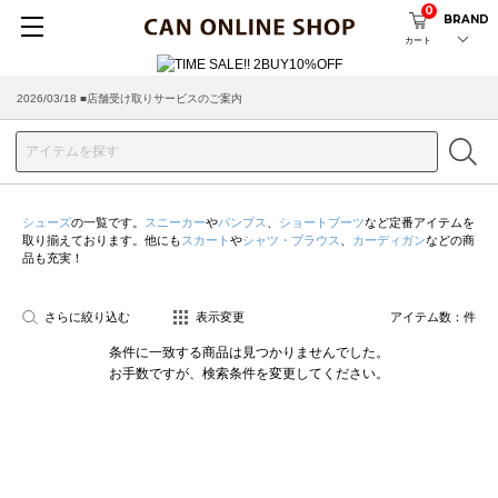
0
BRAND
カート
2026/03/18 ■店舗受け取りサービスのご案内
シューズ
の一覧です。
スニーカー
や
パンプス
、
ショートブーツ
など定番アイテムを
取り揃えております。他にも
スカート
や
シャツ・ブラウス
、
カーディガン
などの商
品も充実！
さらに絞り込む
表示変更
アイテム数：
件
条件に一致する商品は見つかりませんでした。
お手数ですが、検索条件を変更してください。