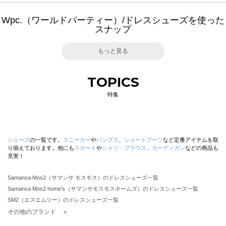
Wpc.（ワールドパーティー）/ドレスシューズを使った
スナップ
もっと見る
TOPICS
特集
シューズ
の一覧です。
スニーカー
や
パンプス
、
ショートブーツ
など定番アイテムを取
り揃えております。他にも
スカート
や
シャツ・ブラウス
、
カーディガン
などの商品も
充実！
Samansa Mos2（サマンサ モスモス）のドレスシューズ一覧
Samansa Mos2 home's（サマンサモスモスホームズ）のドレスシューズ一覧
SM2（エスエムツー）のドレスシューズ一覧
TSUHARU by Samansa Mos2（ツハルバイサマンサモスモス）のドレスシューズ一覧
その他のブランド ＋
sm2rhythm（サマンサモスモス リズム）のドレスシューズ一覧