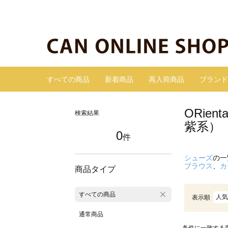
すべての商品
新着商品
再入荷商品
ブランド
ORie
検索結果
紫系）
0
件
シューズ
の一
ブラウス
、
カ
商品タイプ
すべての商品
人気
表示順
通常商品