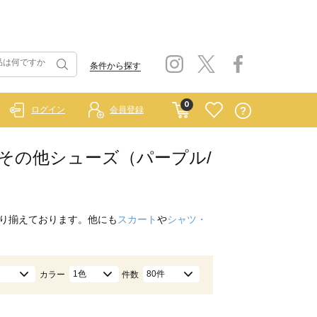
条件から探す
0
ログイン
会員登録
ク）/その他シューズ（パープル/
り揃えております。他にも
スカート
や
シャツ・
1色
80件
カラー
件数