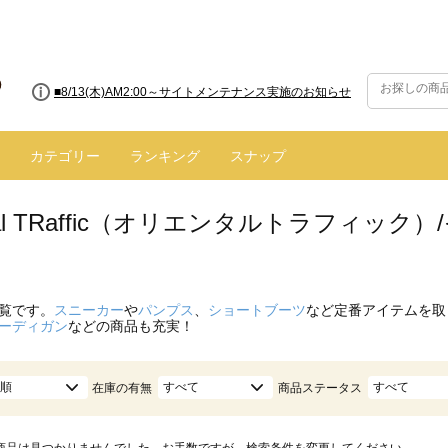
■8/13(木)AM2:00～サイトメンテナンス実施のお知らせ
カテゴリー
ランキング
スナップ
ntal TRaffic（オリエンタルトラフィッ
覧です。
スニーカー
や
パンプス
、
ショートブーツ
など定番アイテムを取
ーディガン
などの商品も充実！
順
すべて
すべて
在庫の有無
商品ステータス