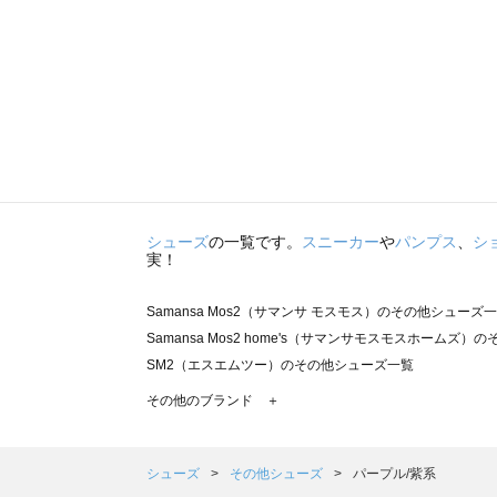
シューズ
の一覧です。
スニーカー
や
パンプス
、
シ
実！
Samansa Mos2（サマンサ モスモス）のその他シューズ
Samansa Mos2 home's（サマンサモスモスホームズ
SM2（エスエムツー）のその他シューズ一覧
TSUHARU by Samansa Mos2（ツハルバイサマン
その他のブランド ＋
sm2rhythm（サマンサモスモス リズム）のその他シュー
Samansa Mos2 blue（サマンサモスモス ブルー）のそ
Samansa Mos2 Lagom（サマンサモスモス ラーゴム
シューズ
その他シューズ
パープル/紫系