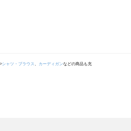
や
シャツ・ブラウス
、
カーディガン
などの商品も充