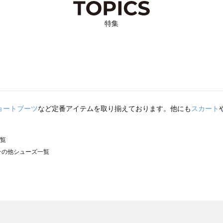
特集
ョートブーツ
など定番アイテムを取り揃えております。他にも
スカート
一覧
）のその他シューズ一覧
サモスモス）のその他シューズ一覧
ズ一覧
の他シューズ一覧
）のその他シューズ一覧