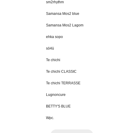
sm2rhythm
Samansa Mos2 blue
Samansa Mos2 Lagom
ehka sopo
sō4ū
Te chichi
Te chichi CLASSIC
Te chichi TERRASSE
Lugnoncure
BETTY'S BLUE
Wpc.