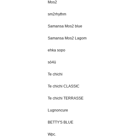
Mos2
sm2rhythm
Samansa Mos2 blue
Samansa Mos2 Lagom
ehka sopo
sō4ū
Te chichi
Te chichi CLASSIC
Te chichi TERRASSE
Lugnoncure
BETTY'S BLUE
Wpc.