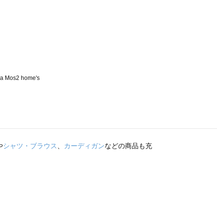
や
シャツ・ブラウス
、
カーディガン
などの商品も充