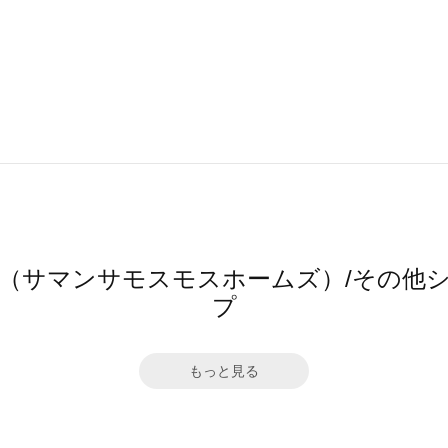
 home's（サマンサモスモスホームズ）/そ
プ
もっと見る