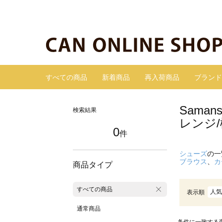
すべての商品
新着商品
再入荷商品
ブランド
Sama
検索結果
レンジ
0
件
シューズ
の一
ブラウス
、
カ
商品タイプ
すべての商品
人気
表示順
通常商品