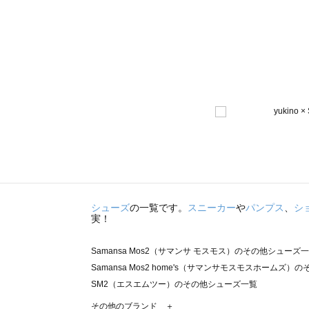
シューズ
の一覧です。
スニーカー
や
パンプス
、
シ
実！
Samansa Mos2（サマンサ モスモス）のその他シューズ
Samansa Mos2 home's（サマンサモスモスホームズ
SM2（エスエムツー）のその他シューズ一覧
TSUHARU by Samansa Mos2（ツハルバイサマン
その他のブランド ＋