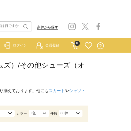
条件から探す
0
ログイン
会員登録
スホームズ）/その他シューズ（オ
り揃えております。他にも
スカート
や
シャツ・
1色
80件
カラー
件数