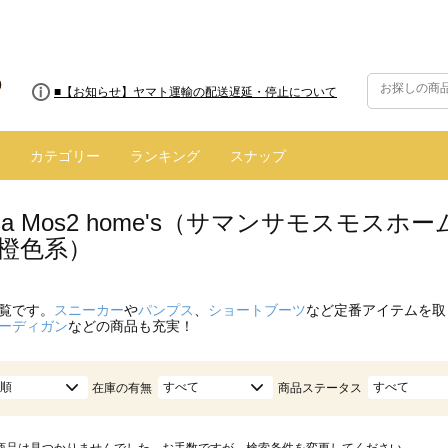
■8/13(木)AM2:00～サイトメンテナンス実施のお知らせ
■【お知らせ】ヤマト運輸の配送遅延・停止について
カテゴリー
ランキング
スナップ
nsa Mos2 home's（サマンサモスモ
/橙色系）
覧です。
スニーカー
や
パンプス
、
ショートブーツ
など定番アイテムを取
ーディガン
などの商品も充実！
順
すべて
すべて
在庫の有無
商品ステータス