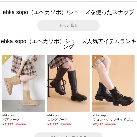
ehka sopo（エヘカソポ）/シューズを使ったスナップ
もっと見る
ehka sopo（エヘカソポ）シューズ人気アイテムランキ
ング
1
2
3
ehka sopo
ehka sopo
ehka sopo
ボアブーツ
ロングブーツ
フロントジップサイドゴアブーツ
￥2,277
￥2,937
￥2,475
-70%OFF-
-70%OFF-
-70%OFF-