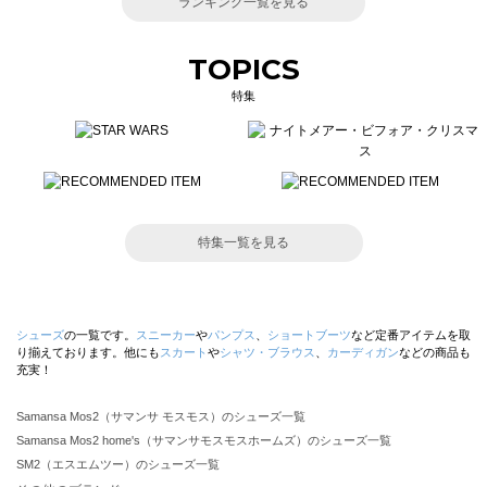
ランキング一覧を見る
TOPICS
特集
特集一覧を見る
シューズ
の一覧です。
スニーカー
や
パンプス
、
ショートブーツ
など定番アイテムを取
り揃えております。他にも
スカート
や
シャツ・ブラウス
、
カーディガン
などの商品も
充実！
Samansa Mos2（サマンサ モスモス）のシューズ一覧
Samansa Mos2 home's（サマンサモスモスホームズ）のシューズ一覧
SM2（エスエムツー）のシューズ一覧