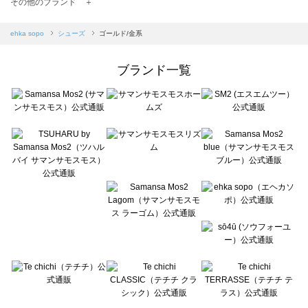
TSUHARU by Samansa Mos2（ツハルバイサマンサモスモス）のシューズ一覧
その他のブランド ＋
sm2rhythm（サマンサモスモス リズム）のシューズ一覧
Samansa Mos2 blue（サマンサモスモス ブルー）のシューズ一覧
ehka sopo
シューズ
ゴールド/金系
Samansa Mos2 Lagom（サマンサモスモス ラーゴム）のシューズ一覧
ehka sopo（エヘカソポ）のシューズ一覧
ブランド一覧
sō4ū（ソウフォーユー）のシューズ一覧
Te chichi（テチチ）のシューズ一覧
Te chichi CLASSIC（テチチ クラシック）のシューズ一覧
Te chichi TERRASSE（テチチ テラス）のシューズ一覧
Lugnoncure（ルノンキュール）のシューズ一覧
BETTY'S BLUE（べティーズブルー）のシューズ一覧
Wpc.（ワールドパーティー）のシューズ一覧