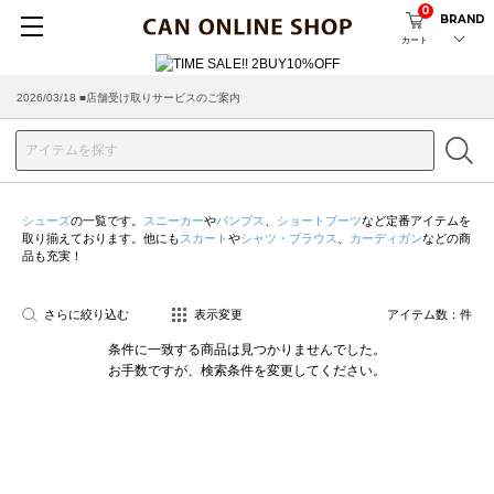
0
BRAND
カート
2026/03/18 ■店舗受け取りサービスのご案内
シューズ
の一覧です。
スニーカー
や
パンプス
、
ショートブーツ
など定番アイテムを
取り揃えております。他にも
スカート
や
シャツ・ブラウス
、
カーディガン
などの商
品も充実！
さらに絞り込む
表示変更
アイテム数：
件
条件に一致する商品は見つかりませんでした。
お手数ですが、検索条件を変更してください。