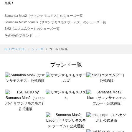
充実！
Samansa Mos2（サマンサ モスモス）のシューズ一覧
Samansa Mos2 home's（サマンサモスモスホームズ）のシューズ一覧
SM2（エスエムツー）のシューズ一覧
TSUHARU by Samansa Mos2（ツハルバイサマンサモスモス）のシューズ一覧
その他のブランド ＋
sm2rhythm（サマンサモスモス リズム）のシューズ一覧
Samansa Mos2 blue（サマンサモスモス ブルー）のシューズ一覧
BETTY'S BLUE
シューズ
ゴールド/金系
Samansa Mos2 Lagom（サマンサモスモス ラーゴム）のシューズ一覧
ehka sopo（エヘカソポ）のシューズ一覧
ブランド一覧
sō4ū（ソウフォーユー）のシューズ一覧
Te chichi（テチチ）のシューズ一覧
Te chichi CLASSIC（テチチ クラシック）のシューズ一覧
Te chichi TERRASSE（テチチ テラス）のシューズ一覧
Lugnoncure（ルノンキュール）のシューズ一覧
BETTY'S BLUE（べティーズブルー）のシューズ一覧
Wpc.（ワールドパーティー）のシューズ一覧