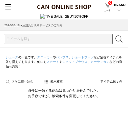
0
BRAND
カート
2026/03/18 ■店舗受け取りサービスのご案内
シューズ
の一覧です。
スニーカー
や
パンプス
、
ショートブーツ
など定番アイテムを
取り揃えております。他にも
スカート
や
シャツ・ブラウス
、
カーディガン
などの商
品も充実！
さらに絞り込む
表示変更
アイテム数：
件
条件に一致する商品は見つかりませんでした。
お手数ですが、検索条件を変更してください。