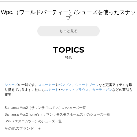
Wpc.（ワールドパーティー）/シューズを使ったスナッ
プ
もっと見る
TOPICS
特集
シューズ
の一覧です。
スニーカー
や
パンプス
、
ショートブーツ
など定番アイテムを取
り揃えております。他にも
スカート
や
シャツ・ブラウス
、
カーディガン
などの商品も
充実！
Samansa Mos2（サマンサ モスモス）のシューズ一覧
Samansa Mos2 home's（サマンサモスモスホームズ）のシューズ一覧
SM2（エスエムツー）のシューズ一覧
TSUHARU by Samansa Mos2（ツハルバイサマンサモスモス）のシューズ一覧
その他のブランド ＋
sm2rhythm（サマンサモスモス リズム）のシューズ一覧