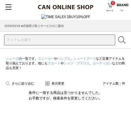
0
BRAND
カート
2026/03/18 ■店舗受け取りサービスのご案内
シューズ
の一覧です。
スニーカー
や
パンプス
、
ショートブーツ
など定番アイテムを
取り揃えております。他にも
スカート
や
シャツ・ブラウス
、
カーディガン
などの商
品も充実！
さらに絞り込む
表示変更
アイテム数：
件
条件に一致する商品は見つかりませんでした。
お手数ですが、検索条件を変更してください。