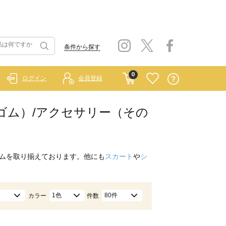
条件から探す
0
ログイン
会員登録
 ラーゴム）/アクセサリー（その
ムを取り揃えております。他にも
スカート
や
シ
1色
80件
カラー
件数