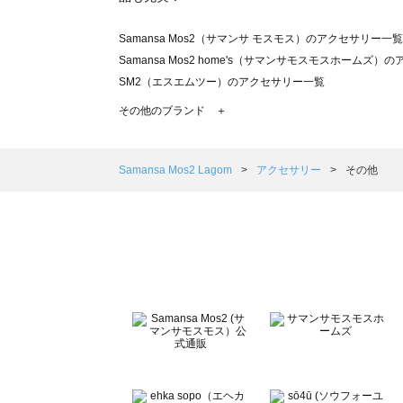
Samansa Mos2（サマンサ モスモス）のアクセサリー一覧
Samansa Mos2 home's（サマンサモスモスホームズ
SM2（エスエムツー）のアクセサリー一覧
TSUHARU by Samansa Mos2（ツハルバイサマン
その他のブランド ＋
sm2rhythm（サマンサモスモス リズム）のアクセサリー
Samansa Mos2 blue（サマンサモスモス ブルー）のア
Samansa Mos2 Lagom（サマンサモスモス ラーゴム
Samansa Mos2 Lagom
アクセサリー
その他
ehka sopo（エヘカソポ）のアクセサリー一覧
sō4ū（ソウフォーユー）のアクセサリー一覧
Te chichi（テチチ）のアクセサリー一覧
Te chichi CLASSIC（テチチ クラシック）のアクセサリー
Te chichi TERRASSE（テチチ テラス）のアクセサリー一
Lugnoncure（ルノンキュール）のアクセサリー一覧
BETTY'S BLUE（べティーズブルー）のアクセサリー一覧
Wpc.（ワールドパーティー）のアクセサリー一覧