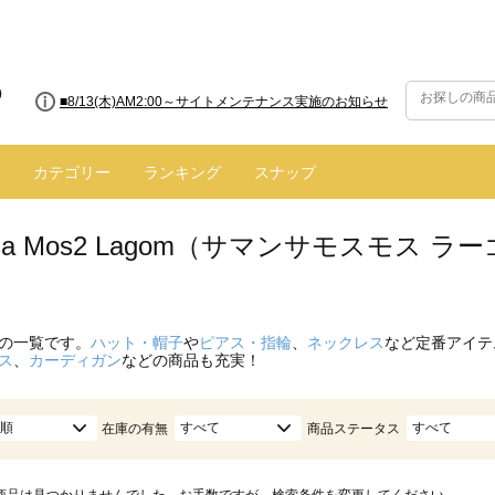
■8/13(木)AM2:00～サイトメンテナンス実施のお知らせ
カテゴリー
ランキング
スナップ
nsa Mos2 Lagom（サマンサモスモス
の一覧です。
ハット・帽子
や
ピアス・指輪
、
ネックレス
など定番アイテ
ス
、
カーディガン
などの商品も充実！
順
すべて
すべて
在庫の有無
商品ステータス