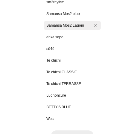
sm2rhythm
Samansa Mos2 blue
Samansa Mos2 Lagom
ehka sopo
sō4ū
Te chichi
Te chichi CLASSIC
Te chichi TERRASSE
Lugnoncure
BETTY'S BLUE
Wpc.