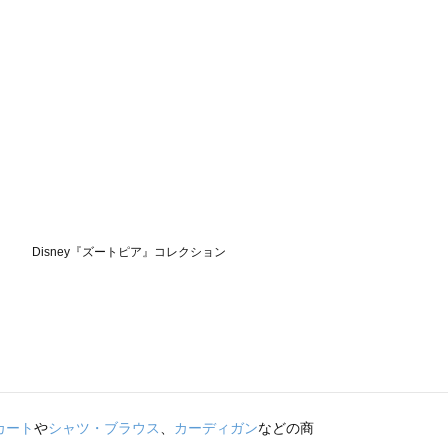
カート
や
シャツ・ブラウス
、
カーディガン
などの商