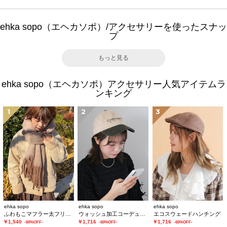
ehka sopo（エヘカソポ）/アクセサリーを使ったスナッ
プ
もっと見る
ehka sopo（エヘカソポ）アクセサリー人気アイテムラ
ンキング
1
2
3
ehka sopo
ehka sopo
ehka sopo
ふわもこマフラー太フリンジシャンブレー無地
ウォッシュ加工コーデュロイキャップ
エコスウェードハンチング
￥1,540
￥1,716
￥1,716
-60%OFF-
-60%OFF-
-60%OFF-