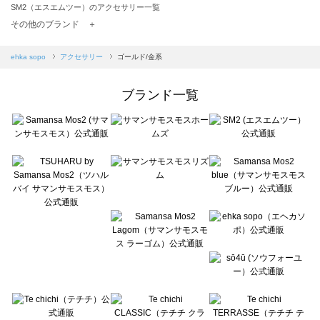
SM2（エスエムツー）のアクセサリー一覧
TSUHARU by Samansa Mos2（ツハルバイサマンサモスモス）のアクセサリー一覧
その他のブランド ＋
sm2rhythm（サマンサモスモス リズム）のアクセサリー一覧
Samansa Mos2 blue（サマンサモスモス ブルー）のアクセサリー一覧
ehka sopo
アクセサリー
ゴールド/金系
Samansa Mos2 Lagom（サマンサモスモス ラーゴム）のアクセサリー一覧
ehka sopo（エヘカソポ）のアクセサリー一覧
ブランド一覧
sō4ū（ソウフォーユー）のアクセサリー一覧
Te chichi（テチチ）のアクセサリー一覧
Te chichi CLASSIC（テチチ クラシック）のアクセサリー一覧
Te chichi TERRASSE（テチチ テラス）のアクセサリー一覧
Lugnoncure（ルノンキュール）のアクセサリー一覧
BETTY'S BLUE（べティーズブルー）のアクセサリー一覧
Wpc.（ワールドパーティー）のアクセサリー一覧