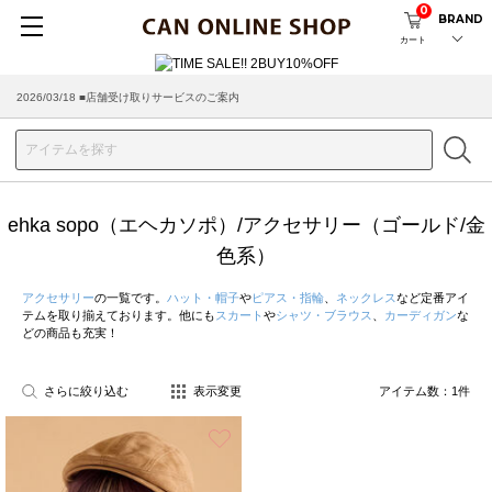
0
BRAND
カート
2026/03/18 ■店舗受け取りサービスのご案内
ehka sopo（エヘカソポ）/アクセサリー（ゴールド/金
色系）
アクセサリー
の一覧です。
ハット・帽子
や
ピアス・指輪
、
ネックレス
など定番アイ
テムを取り揃えております。他にも
スカート
や
シャツ・ブラウス
、
カーディガン
な
どの商品も充実！
さらに絞り込む
表示変更
アイテム数：
1
件
お気に入り