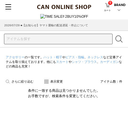
0
BRAND
カート
2026/07/29 ■【お知らせ】ヤマト運輸の配送遅延・停止について
アクセサリー
の一覧です。
ハット・帽子
や
ピアス・指輪
、
ネックレス
など定番アイ
テムを取り揃えております。他にも
スカート
や
シャツ・ブラウス
、
カーディガン
な
どの商品も充実！
さらに絞り込む
表示変更
アイテム数：
件
条件に一致する商品は見つかりませんでした。
お手数ですが、検索条件を変更してください。