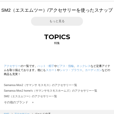
SM2（エスエムツー）/アクセサリーを使ったスナップ
もっと見る
TOPICS
特集
アクセサリー
の一覧です。
ハット・帽子
や
ピアス・指輪
、
ネックレス
など定番アイテ
ムを取り揃えております。他にも
スカート
や
シャツ・ブラウス
、
カーディガン
などの
商品も充実！
Samansa Mos2（サマンサ モスモス）のアクセサリー一覧
Samansa Mos2 home's（サマンサモスモスホームズ）のアクセサリー一覧
SM2（エスエムツー）のアクセサリー一覧
TSUHARU by Samansa Mos2（ツハルバイサマンサモスモス）のアクセサリー一覧
その他のブランド ＋
sm2rhythm（サマンサモスモス リズム）のアクセサリー一覧
Samansa Mos2 blue（サマンサモスモス ブルー）のアクセサリー一覧
SM2
アクセサリー
ゴールド/金系