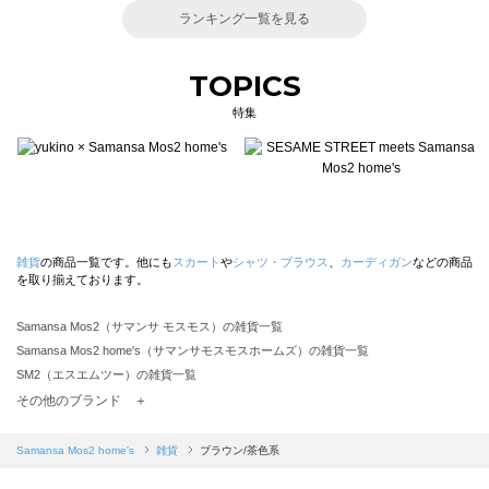
ランキング一覧を見る
TOPICS
特集
雑貨
の商品一覧です。他にも
スカート
や
シャツ・ブラウス
、
カーディガン
などの商品
を取り揃えております。
Samansa Mos2（サマンサ モスモス）の雑貨一覧
Samansa Mos2 home's（サマンサモスモスホームズ）の雑貨一覧
SM2（エスエムツー）の雑貨一覧
TSUHARU by Samansa Mos2（ツハルバイサマンサモスモス）の雑貨一覧
その他のブランド ＋
sm2rhythm（サマンサモスモス リズム）の雑貨一覧
Samansa Mos2 blue（サマンサモスモス ブルー）の雑貨一覧
Samansa Mos2 home's
雑貨
ブラウン/茶色系
Samansa Mos2 Lagom（サマンサモスモス ラーゴム）の雑貨一覧