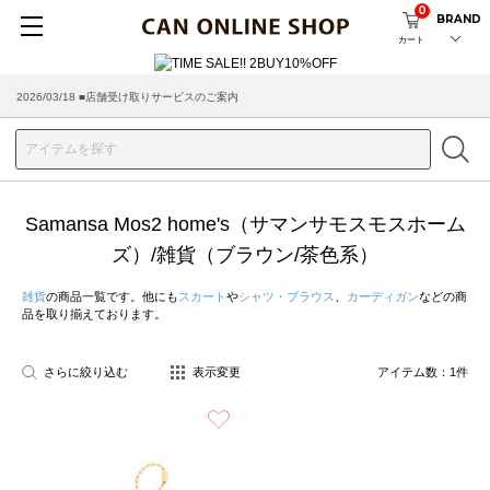
0
BRAND
カート
2026/03/18 ■店舗受け取りサービスのご案内
Samansa Mos2 home's（サマンサモスモスホーム
ズ）/雑貨（ブラウン/茶色系）
雑貨
の商品一覧です。他にも
スカート
や
シャツ・ブラウス
、
カーディガン
などの商
品を取り揃えております。
さらに絞り込む
表示変更
アイテム数：
1
件
お気に入り