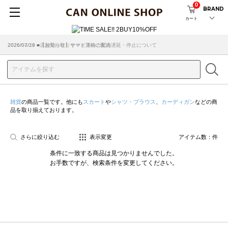
0
BRAND
カート
2026/07/29 ■【お知らせ】ヤマト運輸の配送遅延・停止について
2026/03/18 ■店舗受け取りサービスのご案内
雑貨
の商品一覧です。他にも
スカート
や
シャツ・ブラウス
、
カーディガン
などの商
品を取り揃えております。
さらに絞り込む
表示変更
アイテム数：
件
条件に一致する商品は見つかりませんでした。
お手数ですが、検索条件を変更してください。