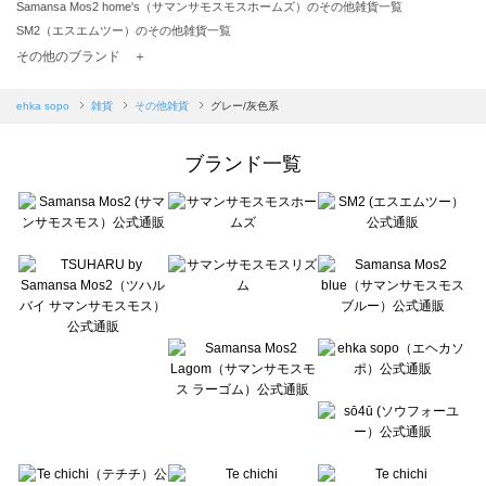
Samansa Mos2 home's（サマンサモスモスホームズ）のその他雑貨一覧
SM2（エスエムツー）のその他雑貨一覧
TSUHARU by Samansa Mos2（ツハルバイサマンサモスモス）のその他雑貨一覧
その他のブランド ＋
sm2rhythm（サマンサモスモス リズム）のその他雑貨一覧
Samansa Mos2 blue（サマンサモスモス ブルー）のその他雑貨一覧
ehka sopo
雑貨
その他雑貨
グレー/灰色系
Samansa Mos2 Lagom（サマンサモスモス ラーゴム）のその他雑貨一覧
ehka sopo（エヘカソポ）のその他雑貨一覧
ブランド一覧
sō4ū（ソウフォーユー）のその他雑貨一覧
Te chichi（テチチ）のその他雑貨一覧
Te chichi CLASSIC（テチチ クラシック）のその他雑貨一覧
Te chichi TERRASSE（テチチ テラス）のその他雑貨一覧
Lugnoncure（ルノンキュール）のその他雑貨一覧
BETTY'S BLUE（べティーズブルー）のその他雑貨一覧
Wpc.（ワールドパーティー）のその他雑貨一覧