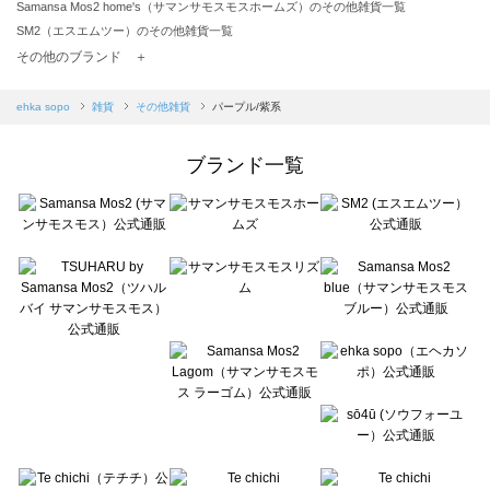
Samansa Mos2 home's（サマンサモスモスホームズ）のその他雑貨一覧
SM2（エスエムツー）のその他雑貨一覧
TSUHARU by Samansa Mos2（ツハルバイサマンサモスモス）のその他雑貨一覧
その他のブランド ＋
sm2rhythm（サマンサモスモス リズム）のその他雑貨一覧
Samansa Mos2 blue（サマンサモスモス ブルー）のその他雑貨一覧
ehka sopo
雑貨
その他雑貨
パープル/紫系
Samansa Mos2 Lagom（サマンサモスモス ラーゴム）のその他雑貨一覧
ehka sopo（エヘカソポ）のその他雑貨一覧
ブランド一覧
sō4ū（ソウフォーユー）のその他雑貨一覧
Te chichi（テチチ）のその他雑貨一覧
Te chichi CLASSIC（テチチ クラシック）のその他雑貨一覧
Te chichi TERRASSE（テチチ テラス）のその他雑貨一覧
Lugnoncure（ルノンキュール）のその他雑貨一覧
BETTY'S BLUE（べティーズブルー）のその他雑貨一覧
Wpc.（ワールドパーティー）のその他雑貨一覧