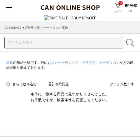
0
BRAND
カート
2026/03/18 ■店舗受け取りサービスのご案内
雑貨
の商品一覧です。他にも
スカート
や
シャツ・ブラウス
、
カーディガン
などの商
品を取り揃えております。
さらに絞り込む
表示変更
アイテム数：
件
条件に一致する商品は見つかりませんでした。
お手数ですが、検索条件を変更してください。