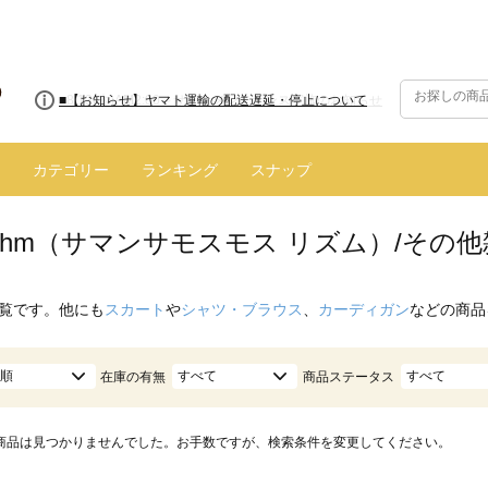
■8/13(木)AM2:00～サイトメンテナンス実施のお知らせ
■【お知らせ】ヤマト運輸の配送遅延・停止について
カテゴリー
ランキング
スナップ
hythm（サマンサモスモス リズム）/その
覧です。他にも
スカート
や
シャツ・ブラウス
、
カーディガン
などの商品
順
すべて
すべて
在庫の有無
商品ステータス
商品は見つかりませんでした。お手数ですが、検索条件を変更してください。