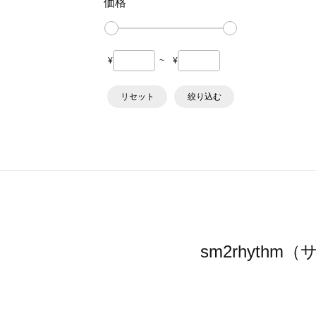
価格
¥
~
¥
リセット
絞り込む
sm2rhyt