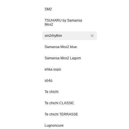
SM2
TSUHARU by Samansa
Mos2
sm2rhythm
Samansa Mos2 blue
Samansa Mos2 Lagom
ehka sopo
sō4ū
Te chichi
Te chichi CLASSIC
Te chichi TERRASSE
Lugnoncure