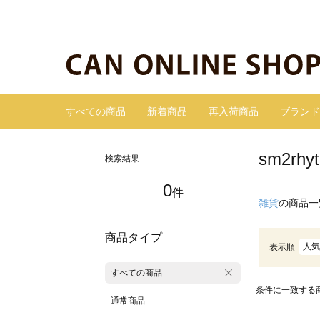
すべての商品
新着商品
再入荷商品
ブランド
sm2r
検索結果
0
件
雑貨
の商品一
商品タイプ
人気
表示順
すべての商品
条件に一致する
通常商品