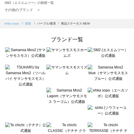
SM2（エスエムツー）の雑貨一覧
TSUHARU by Samansa Mos2（ツハルバイサマンサモスモス）の雑貨一覧
その他のブランド ＋
sm2rhythm（サマンサモスモス リズム）の雑貨一覧
Samansa Mos2 blue（サマンサモスモス ブルー）の雑貨一覧
ehka sopo
雑貨
パープル/紫系
商品ステータス:NEW
Samansa Mos2 Lagom（サマンサモスモス ラーゴム）の雑貨一覧
ehka sopo（エヘカソポ）の雑貨一覧
ブランド一覧
sō4ū（ソウフォーユー）の雑貨一覧
Te chichi（テチチ）の雑貨一覧
Te chichi CLASSIC（テチチ クラシック）の雑貨一覧
Te chichi TERRASSE（テチチ テラス）の雑貨一覧
Lugnoncure（ルノンキュール）の雑貨一覧
BETTY'S BLUE（べティーズブルー）の雑貨一覧
Wpc.（ワールドパーティー）の雑貨一覧