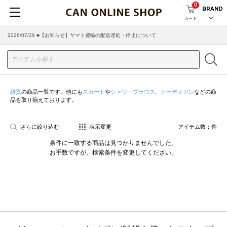
0
BRAND
カート
2026/07/29 ■【お知らせ】ヤマト運輸の配送遅延・停止について
雑貨
の商品一覧です。他にも
スカート
や
シャツ・ブラウス
、
カーディガン
などの商
品を取り揃えております。
さらに絞り込む
表示変更
アイテム数：
件
条件に一致する商品は見つかりませんでした。
お手数ですが、検索条件を変更してください。