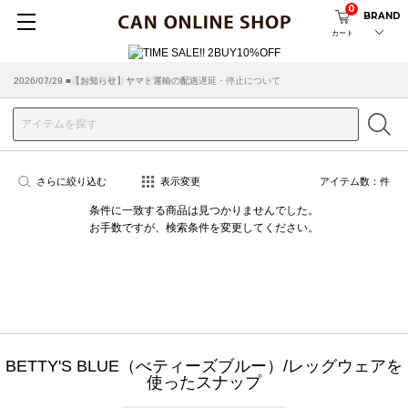
0
BRAND
カート
2026/07/29 ■【お知らせ】ヤマト運輸の配送遅延・停止について
2026/03/18 ■店舗受け取りサービスのご案内
さらに絞り込む
表示変更
アイテム数：
件
条件に一致する商品は見つかりませんでした。
お手数ですが、検索条件を変更してください。
BETTY'S BLUE（べティーズブルー）/レッグウェアを
使ったスナップ