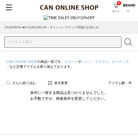
0
BRAND
カート
2026/08/04 ■8/13(木)AM2:00～サイトメンテナンス実施のお知らせ
CAN ONLINE SHOP
の商品一覧です。
スカート
や
シャツ・ブラウス
、
カーディガ
ン
など定番アイテムを取り揃えております。
さらに絞り込む
表示変更
アイテム数：
件
条件に一致する商品は見つかりませんでした。
お手数ですが、検索条件を変更してください。