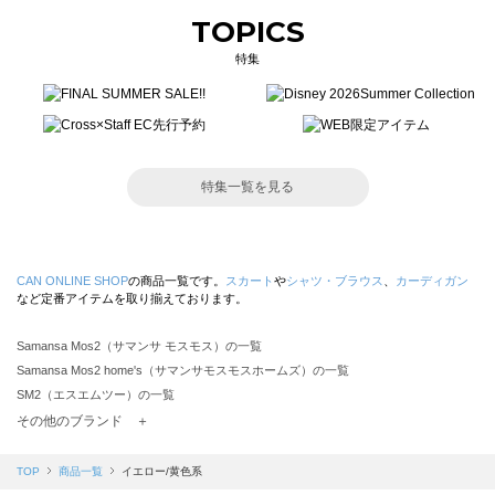
TOPICS
特集
特集一覧を見る
CAN ONLINE SHOP
の商品一覧です。
スカート
や
シャツ・ブラウス
、
カーディガン
など定番アイテムを取り揃えております。
Samansa Mos2（サマンサ モスモス）の一覧
Samansa Mos2 home's（サマンサモスモスホームズ）の一覧
SM2（エスエムツー）の一覧
TSUHARU by Samansa Mos2（ツハルバイサマンサモスモス）の一覧
その他のブランド ＋
sm2rhythm（サマンサモスモス リズム）の一覧
Samansa Mos2 blue（サマンサモスモス ブルー）の一覧
TOP
商品一覧
イエロー/黄色系
Samansa Mos2 Lagom（サマンサモスモス ラーゴム）の一覧