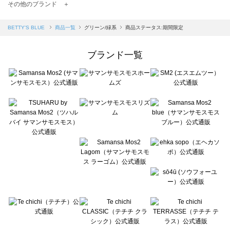
TSUHARU by Samansa Mos2（ツハルバイサマンサモスモス）の一覧
その他のブランド ＋
sm2rhythm（サマンサモスモス リズム）の一覧
Samansa Mos2 blue（サマンサモスモス ブルー）の一覧
BETTY'S BLUE
商品一覧
グリーン/緑系
商品ステータス:期間限定
Samansa Mos2 Lagom（サマンサモスモス ラーゴム）の一覧
ehka sopo（エヘカソポ）の一覧
ブランド一覧
sō4ū（ソウフォーユー）の一覧
Te chichi（テチチ）の一覧
Te chichi CLASSIC（テチチ クラシック）の一覧
Te chichi TERRASSE（テチチ テラス）の一覧
Lugnoncure（ルノンキュール）の一覧
BETTY'S BLUE（べティーズブルー）の一覧
Wpc.（ワールドパーティー）の一覧