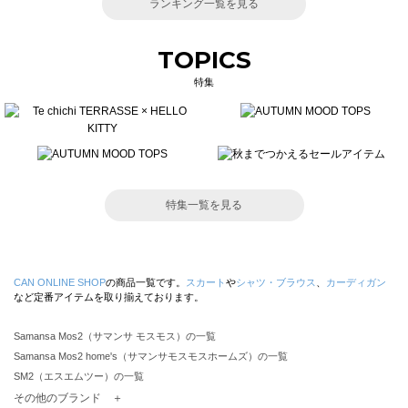
ランキング一覧を見る
TOPICS
特集
特集一覧を見る
CAN ONLINE SHOP
の商品一覧です。
スカート
や
シャツ・ブラウス
、
カーディガン
など定番アイテムを取り揃えております。
Samansa Mos2（サマンサ モスモス）の一覧
Samansa Mos2 home's（サマンサモスモスホームズ）の一覧
SM2（エスエムツー）の一覧
TSUHARU by Samansa Mos2（ツハルバイサマンサモスモス）の一覧
その他のブランド ＋