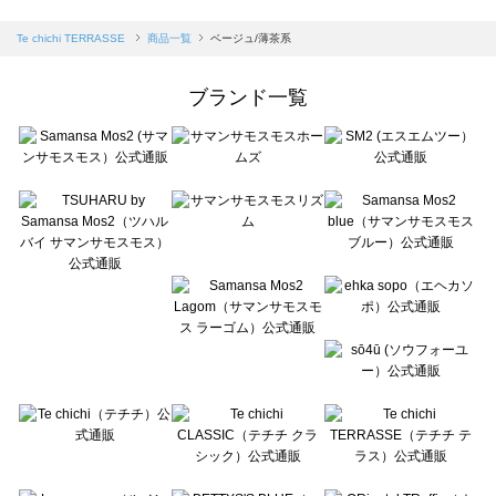
sm2rhythm（サマンサモスモス リズム）の一覧
Samansa Mos2 blue（サマンサモスモス ブルー）の一覧
Te chichi TERRASSE
商品一覧
ベージュ/薄茶系
Samansa Mos2 Lagom（サマンサモスモス ラーゴム）の一覧
ehka sopo（エヘカソポ）の一覧
ブランド一覧
sō4ū（ソウフォーユー）の一覧
Te chichi（テチチ）の一覧
Te chichi CLASSIC（テチチ クラシック）の一覧
Te chichi TERRASSE（テチチ テラス）の一覧
Lugnoncure（ルノンキュール）の一覧
BETTY'S BLUE（べティーズブルー）の一覧
Wpc.（ワールドパーティー）の一覧