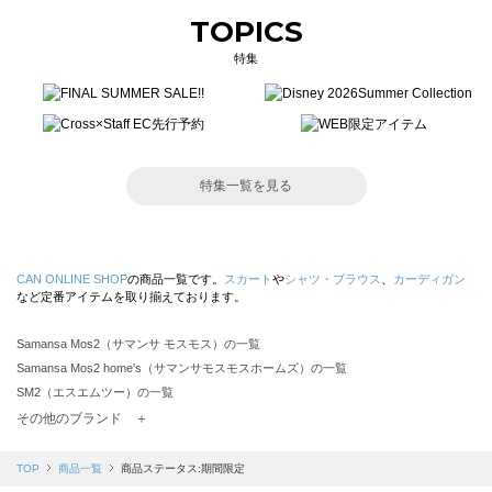
TOPICS
特集
特集一覧を見る
CAN ONLINE SHOP
の商品一覧です。
スカート
や
シャツ・ブラウス
、
カーディガン
など定番アイテムを取り揃えております。
Samansa Mos2（サマンサ モスモス）の一覧
Samansa Mos2 home's（サマンサモスモスホームズ）の一覧
SM2（エスエムツー）の一覧
TSUHARU by Samansa Mos2（ツハルバイサマンサモスモス）の一覧
その他のブランド ＋
sm2rhythm（サマンサモスモス リズム）の一覧
Samansa Mos2 blue（サマンサモスモス ブルー）の一覧
TOP
商品一覧
商品ステータス:期間限定
Samansa Mos2 Lagom（サマンサモスモス ラーゴム）の一覧