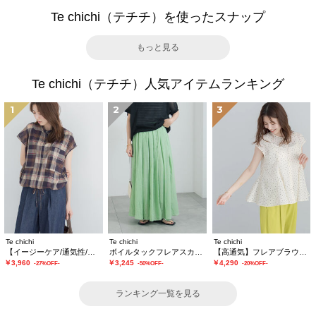
Te chichi（テチチ）を使ったスナップ
もっと見る
Te chichi（テチチ）人気アイテムランキング
1
2
3
Te chichi
Te chichi
Te chichi
【イージーケア/通気性/マシンウォッシャブル】チェックドロストシャツ
ボイルタックフレアスカート(セットアップ可)
【高通気】フレアブラウス（セットアップ可）
￥3,960
￥3,245
￥4,290
-27%OFF-
-50%OFF-
-20%OFF-
ランキング一覧を見る