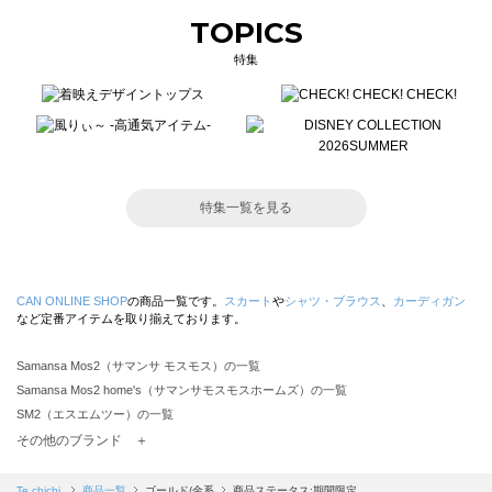
TOPICS
特集
特集一覧を見る
CAN ONLINE SHOP
の商品一覧です。
スカート
や
シャツ・ブラウス
、
カーディガン
など定番アイテムを取り揃えております。
Samansa Mos2（サマンサ モスモス）の一覧
Samansa Mos2 home's（サマンサモスモスホームズ）の一覧
SM2（エスエムツー）の一覧
TSUHARU by Samansa Mos2（ツハルバイサマンサモスモス）の一覧
その他のブランド ＋
sm2rhythm（サマンサモスモス リズム）の一覧
Samansa Mos2 blue（サマンサモスモス ブルー）の一覧
Te chichi
商品一覧
ゴールド/金系
商品ステータス:期間限定