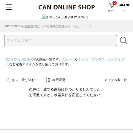
0
BRAND
カート
2026/07/29 ■【お知らせ】ヤマト運輸の配送遅延・停止について
2026/03/18 ■店舗受け取りサービスのご案内
CAN ONLINE SHOP
の商品一覧です。
スカート
や
シャツ・ブラウス
、
カーディガ
ン
など定番アイテムを取り揃えております。
さらに絞り込む
表示変更
アイテム数：
件
条件に一致する商品は見つかりませんでした。
お手数ですが、検索条件を変更してください。