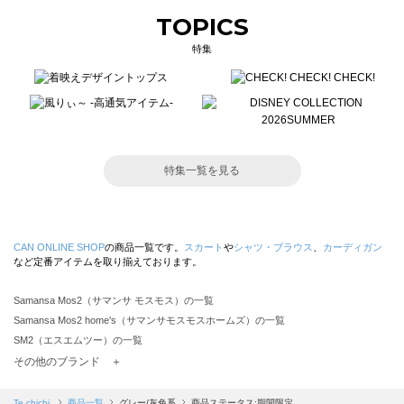
TOPICS
特集
特集一覧を見る
CAN ONLINE SHOP
の商品一覧です。
スカート
や
シャツ・ブラウス
、
カーディガン
など定番アイテムを取り揃えております。
Samansa Mos2（サマンサ モスモス）の一覧
Samansa Mos2 home's（サマンサモスモスホームズ）の一覧
SM2（エスエムツー）の一覧
TSUHARU by Samansa Mos2（ツハルバイサマンサモスモス）の一覧
その他のブランド ＋
sm2rhythm（サマンサモスモス リズム）の一覧
Samansa Mos2 blue（サマンサモスモス ブルー）の一覧
Te chichi
商品一覧
グレー/灰色系
商品ステータス:期間限定