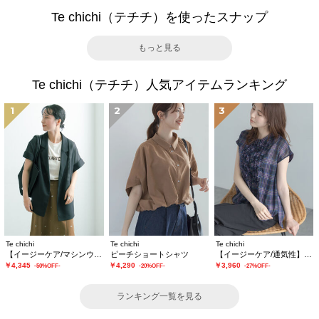
Te chichi（テチチ）を使ったスナップ
もっと見る
Te chichi（テチチ）人気アイテムランキング
1
2
3
Te chichi
Te chichi
Te chichi
【イージーケア/マシンウォッシャブル】メッシュフレンチスリーブジャケット
ピーチショートシャツ
【イージーケア/通気性】チェックフリルフレンチスリーブブラウス
￥4,345
￥4,290
￥3,960
-50%OFF-
-20%OFF-
-27%OFF-
ランキング一覧を見る