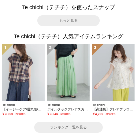
Te chichi（テチチ）を使ったスナップ
もっと見る
Te chichi（テチチ）人気アイテムランキング
1
2
3
Te chichi
Te chichi
Te chichi
【イージーケア/通気性/マシンウォッシャブル】チェックドロストシャツ
ボイルタックフレアスカート(セットアップ可)
【高通気】フレアブラウス（セットアップ可）
￥3,960
￥3,245
￥4,290
-27%OFF-
-50%OFF-
-20%OFF-
ランキング一覧を見る