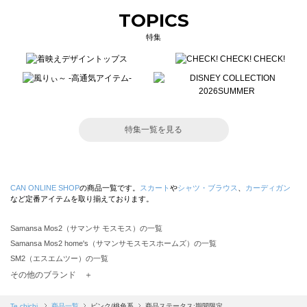
TOPICS
特集
特集一覧を見る
CAN ONLINE SHOP
の商品一覧です。
スカート
や
シャツ・ブラウス
、
カーディガン
など定番アイテムを取り揃えております。
Samansa Mos2（サマンサ モスモス）の一覧
Samansa Mos2 home's（サマンサモスモスホームズ）の一覧
SM2（エスエムツー）の一覧
TSUHARU by Samansa Mos2（ツハルバイサマンサモスモス）の一覧
その他のブランド ＋
sm2rhythm（サマンサモスモス リズム）の一覧
Samansa Mos2 blue（サマンサモスモス ブルー）の一覧
Te chichi
商品一覧
ピンク/桃色系
商品ステータス:期間限定