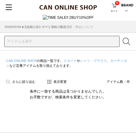
0
BRAND
カート
2026/07/29 ■【お知らせ】ヤマト運輸の配送遅延・停止について
2026/03/18 ■店舗受け取りサービスのご案内
CAN ONLINE SHOP
の商品一覧です。
スカート
や
シャツ・ブラウス
、
カーディガ
ン
など定番アイテムを取り揃えております。
さらに絞り込む
表示変更
アイテム数：
件
条件に一致する商品は見つかりませんでした。
お手数ですが、検索条件を変更してください。